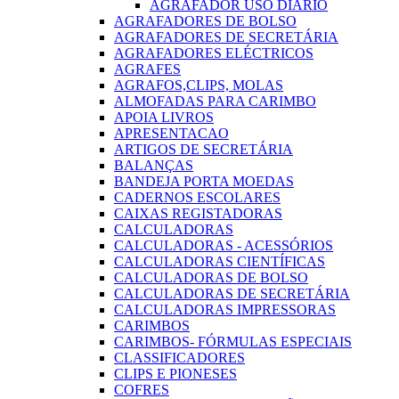
AGRAFADOR USO DIARIO
AGRAFADORES DE BOLSO
AGRAFADORES DE SECRETÁRIA
AGRAFADORES ELÉCTRICOS
AGRAFES
AGRAFOS,CLIPS, MOLAS
ALMOFADAS PARA CARIMBO
APOIA LIVROS
APRESENTACAO
ARTIGOS DE SECRETÁRIA
BALANÇAS
BANDEJA PORTA MOEDAS
CADERNOS ESCOLARES
CAIXAS REGISTADORAS
CALCULADORAS
CALCULADORAS - ACESSÓRIOS
CALCULADORAS CIENTÍFICAS
CALCULADORAS DE BOLSO
CALCULADORAS DE SECRETÁRIA
CALCULADORAS IMPRESSORAS
CARIMBOS
CARIMBOS- FÓRMULAS ESPECIAIS
CLASSIFICADORES
CLIPS E PIONESES
COFRES