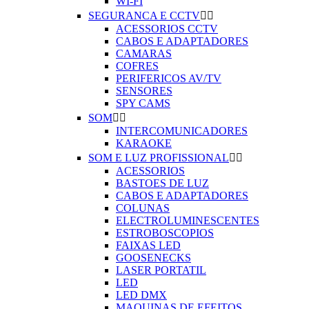
WI-FI
SEGURANCA E CCTV


ACESSORIOS CCTV
CABOS E ADAPTADORES
CAMARAS
COFRES
PERIFERICOS AV/TV
SENSORES
SPY CAMS
SOM


INTERCOMUNICADORES
KARAOKE
SOM E LUZ PROFISSIONAL


ACESSORIOS
BASTOES DE LUZ
CABOS E ADAPTADORES
COLUNAS
ELECTROLUMINESCENTES
ESTROBOSCOPIOS
FAIXAS LED
GOOSENECKS
LASER PORTATIL
LED
LED DMX
MAQUINAS DE EFEITOS