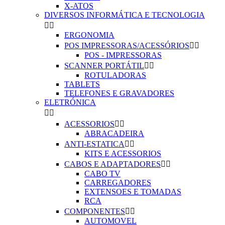
X-ATOS
DIVERSOS INFORMÁTICA E TECNOLOGIA


ERGONOMIA
POS IMPRESSORAS/ACESSÓRIOS


POS - IMPRESSORAS
SCANNER PORTÁTIL


ROTULADORAS
TABLETS
TELEFONES E GRAVADORES
ELETRÓNICA


ACESSORIOS


ABRACADEIRA
ANTI-ESTATICA


KITS E ACESSORIOS
CABOS E ADAPTADORES


CABO TV
CARREGADORES
EXTENSOES E TOMADAS
RCA
COMPONENTES


AUTOMOVEL