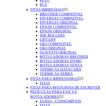
PETG
PLA
FITAS IMPRESSAO


BROTHER COMPATIVEL
DIVERSAS COMPATIVEL
DIVERSAS ORIGINAL
EPSON COMPATIVEL
EPSON ORIGINAL
INK ROLLERS
LIFT-OFF
OKI COMPATIVEL
OKI ORIGINAL
OLIVETTI ORIGINAL
ROTULADORAS BROTHER
ROTULADORAS DYMO
ROTULADORAS TENZA
TERMICAS DATACARD
TERMICAS ZEBRA
FITAS PARA IMPRESSORAS


FITAS
FITAS PARA MAQUINAS DE ESCREVER
PELÍCULAS PARA FAX`S E
ROTULADORES


FAXES - CONSUMÍVEIS
FITAS