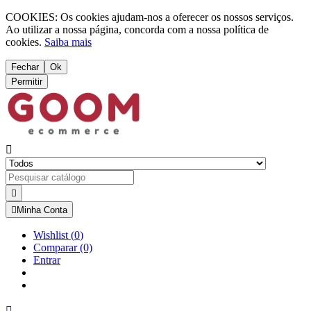
COOKIES: Os cookies ajudam-nos a oferecer os nossos serviços.
Ao utilizar a nossa página, concorda com a nossa política de
cookies.
Saiba mais
Fechar
Ok
Permitir



Minha Conta
Wishlist
(
0
)
Comparar
(0)
Entrar
