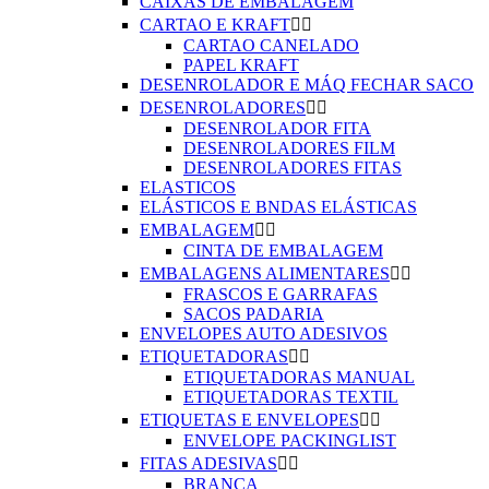
CAIXAS DE EMBALAGEM
CARTAO E KRAFT


CARTAO CANELADO
PAPEL KRAFT
DESENROLADOR E MÁQ FECHAR SACO
DESENROLADORES


DESENROLADOR FITA
DESENROLADORES FILM
DESENROLADORES FITAS
ELASTICOS
ELÁSTICOS E BNDAS ELÁSTICAS
EMBALAGEM


CINTA DE EMBALAGEM
EMBALAGENS ALIMENTARES


FRASCOS E GARRAFAS
SACOS PADARIA
ENVELOPES AUTO ADESIVOS
ETIQUETADORAS


ETIQUETADORAS MANUAL
ETIQUETADORAS TEXTIL
ETIQUETAS E ENVELOPES


ENVELOPE PACKINGLIST
FITAS ADESIVAS


BRANCA