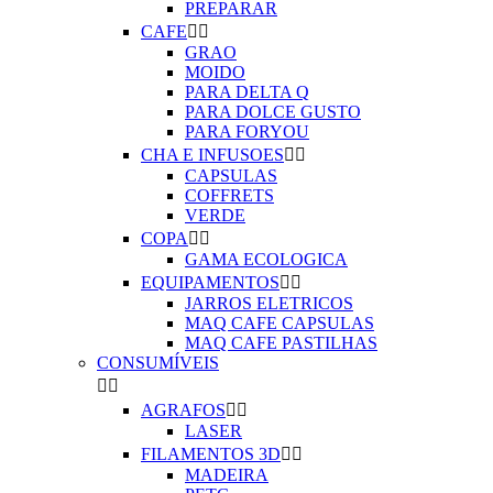
PREPARAR
CAFE


GRAO
MOIDO
PARA DELTA Q
PARA DOLCE GUSTO
PARA FORYOU
CHA E INFUSOES


CAPSULAS
COFFRETS
VERDE
COPA


GAMA ECOLOGICA
EQUIPAMENTOS


JARROS ELETRICOS
MAQ CAFE CAPSULAS
MAQ CAFE PASTILHAS
CONSUMÍVEIS


AGRAFOS


LASER
FILAMENTOS 3D


MADEIRA