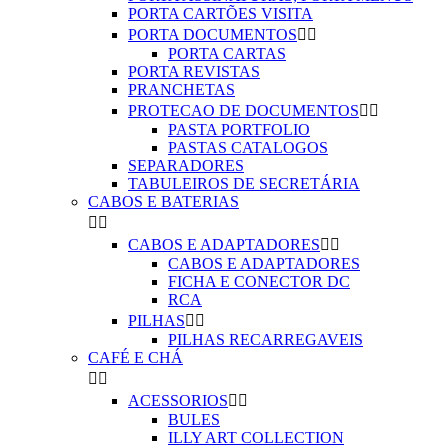
PORTA CARTÕES VISITA
PORTA DOCUMENTOS


PORTA CARTAS
PORTA REVISTAS
PRANCHETAS
PROTECAO DE DOCUMENTOS


PASTA PORTFOLIO
PASTAS CATALOGOS
SEPARADORES
TABULEIROS DE SECRETÁRIA
CABOS E BATERIAS


CABOS E ADAPTADORES


CABOS E ADAPTADORES
FICHA E CONECTOR DC
RCA
PILHAS


PILHAS RECARREGAVEIS
CAFÉ E CHÁ


ACESSORIOS


BULES
ILLY ART COLLECTION