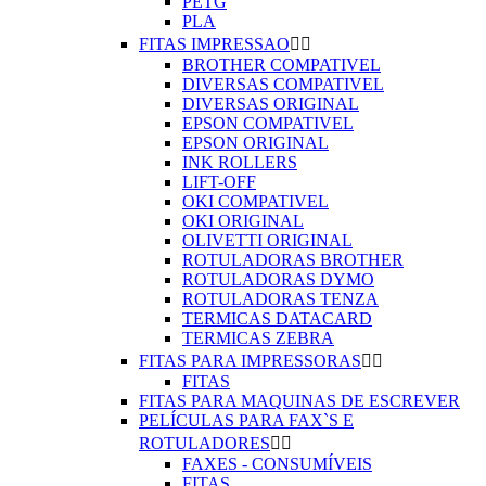
PETG
PLA
FITAS IMPRESSAO


BROTHER COMPATIVEL
DIVERSAS COMPATIVEL
DIVERSAS ORIGINAL
EPSON COMPATIVEL
EPSON ORIGINAL
INK ROLLERS
LIFT-OFF
OKI COMPATIVEL
OKI ORIGINAL
OLIVETTI ORIGINAL
ROTULADORAS BROTHER
ROTULADORAS DYMO
ROTULADORAS TENZA
TERMICAS DATACARD
TERMICAS ZEBRA
FITAS PARA IMPRESSORAS


FITAS
FITAS PARA MAQUINAS DE ESCREVER
PELÍCULAS PARA FAX`S E
ROTULADORES


FAXES - CONSUMÍVEIS
FITAS