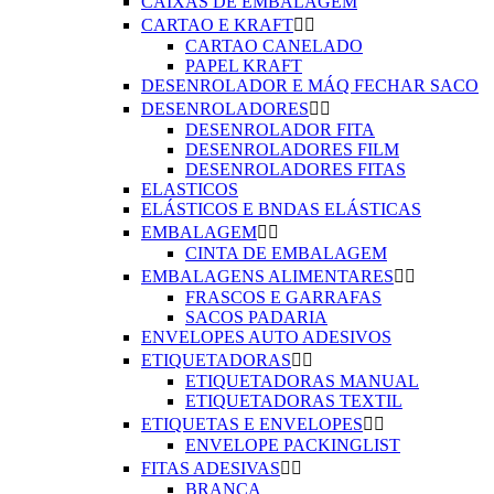
CAIXAS DE EMBALAGEM
CARTAO E KRAFT


CARTAO CANELADO
PAPEL KRAFT
DESENROLADOR E MÁQ FECHAR SACO
DESENROLADORES


DESENROLADOR FITA
DESENROLADORES FILM
DESENROLADORES FITAS
ELASTICOS
ELÁSTICOS E BNDAS ELÁSTICAS
EMBALAGEM


CINTA DE EMBALAGEM
EMBALAGENS ALIMENTARES


FRASCOS E GARRAFAS
SACOS PADARIA
ENVELOPES AUTO ADESIVOS
ETIQUETADORAS


ETIQUETADORAS MANUAL
ETIQUETADORAS TEXTIL
ETIQUETAS E ENVELOPES


ENVELOPE PACKINGLIST
FITAS ADESIVAS


BRANCA