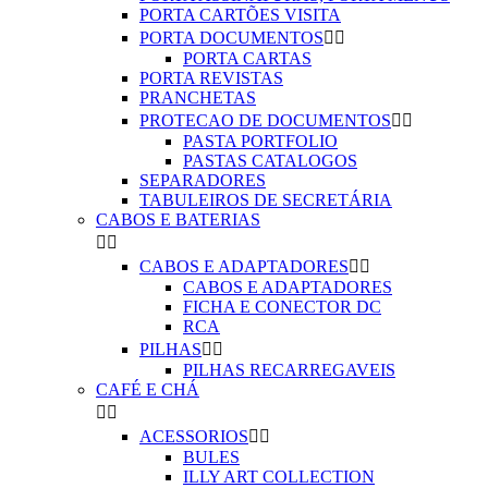
PORTA CARTÕES VISITA
PORTA DOCUMENTOS


PORTA CARTAS
PORTA REVISTAS
PRANCHETAS
PROTECAO DE DOCUMENTOS


PASTA PORTFOLIO
PASTAS CATALOGOS
SEPARADORES
TABULEIROS DE SECRETÁRIA
CABOS E BATERIAS


CABOS E ADAPTADORES


CABOS E ADAPTADORES
FICHA E CONECTOR DC
RCA
PILHAS


PILHAS RECARREGAVEIS
CAFÉ E CHÁ


ACESSORIOS


BULES
ILLY ART COLLECTION