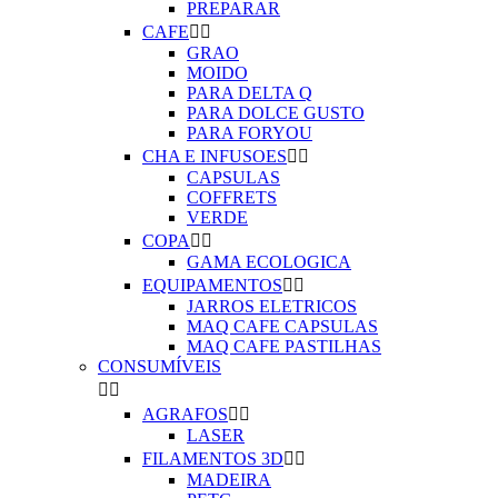
PREPARAR
CAFE


GRAO
MOIDO
PARA DELTA Q
PARA DOLCE GUSTO
PARA FORYOU
CHA E INFUSOES


CAPSULAS
COFFRETS
VERDE
COPA


GAMA ECOLOGICA
EQUIPAMENTOS


JARROS ELETRICOS
MAQ CAFE CAPSULAS
MAQ CAFE PASTILHAS
CONSUMÍVEIS


AGRAFOS


LASER
FILAMENTOS 3D


MADEIRA