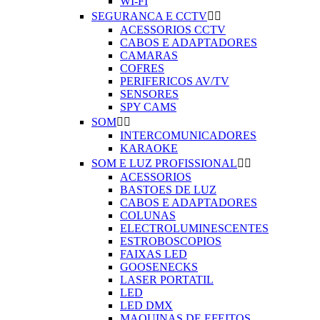
WI-FI
SEGURANCA E CCTV


ACESSORIOS CCTV
CABOS E ADAPTADORES
CAMARAS
COFRES
PERIFERICOS AV/TV
SENSORES
SPY CAMS
SOM


INTERCOMUNICADORES
KARAOKE
SOM E LUZ PROFISSIONAL


ACESSORIOS
BASTOES DE LUZ
CABOS E ADAPTADORES
COLUNAS
ELECTROLUMINESCENTES
ESTROBOSCOPIOS
FAIXAS LED
GOOSENECKS
LASER PORTATIL
LED
LED DMX
MAQUINAS DE EFEITOS