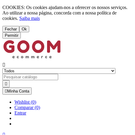
COOKIES: Os cookies ajudam-nos a oferecer os nossos serviços.
Ao utilizar a nossa página, concorda com a nossa política de
cookies.
Saiba mais
Fechar
Ok
Permitir



Minha Conta
Wishlist
(
0
)
Comparar
(0)
Entrar
