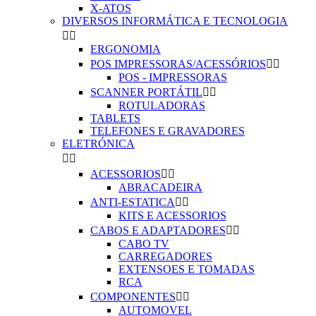
X-ATOS
DIVERSOS INFORMÁTICA E TECNOLOGIA


ERGONOMIA
POS IMPRESSORAS/ACESSÓRIOS


POS - IMPRESSORAS
SCANNER PORTÁTIL


ROTULADORAS
TABLETS
TELEFONES E GRAVADORES
ELETRÓNICA


ACESSORIOS


ABRACADEIRA
ANTI-ESTATICA


KITS E ACESSORIOS
CABOS E ADAPTADORES


CABO TV
CARREGADORES
EXTENSOES E TOMADAS
RCA
COMPONENTES


AUTOMOVEL