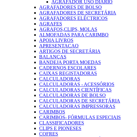
AGRAFADOR USO DIARIO
AGRAFADORES DE BOLSO
AGRAFADORES DE SECRETÁRIA
AGRAFADORES ELÉCTRICOS
AGRAFES
AGRAFOS,CLIPS, MOLAS
ALMOFADAS PARA CARIMBO
APOIA LIVROS
APRESENTACAO
ARTIGOS DE SECRETÁRIA
BALANÇAS
BANDEJA PORTA MOEDAS
CADERNOS ESCOLARES
CAIXAS REGISTADORAS
CALCULADORAS
CALCULADORAS - ACESSÓRIOS
CALCULADORAS CIENTÍFICAS
CALCULADORAS DE BOLSO
CALCULADORAS DE SECRETÁRIA
CALCULADORAS IMPRESSORAS
CARIMBOS
CARIMBOS- FÓRMULAS ESPECIAIS
CLASSIFICADORES
CLIPS E PIONESES
COFRES