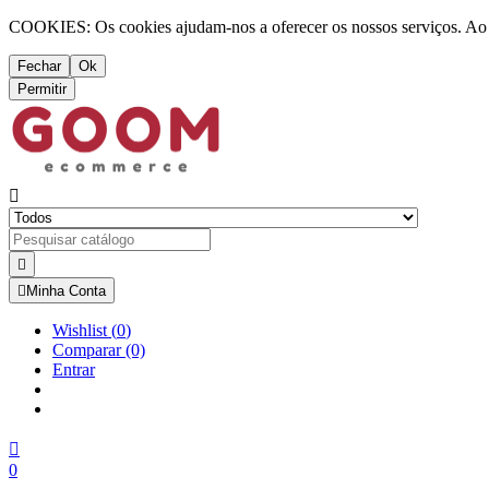
COOKIES: Os cookies ajudam-nos a oferecer os nossos serviços. Ao ut
Fechar
Ok
Permitir



Minha Conta
Wishlist
(
0
)
Comparar
(0)
Entrar

0