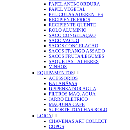
PAPEL ANTI-GORDURA
PAPEL VEGETAL
PELICULAS ADERENTES
RECIPIENTE FRIOS
RECIPIENTE QUENTE
ROLO ALUMINIO
SACO CONGELAÇÃO
SACO VACUO
SACOS CONGELACAO
SACOS FRANGO ASSADO
SACOS FRUTA/LEGUMES
SAQUETAS TALHERES
VINHOS
EQUIPAMENTOS


ACESSORIOS
BALANÃ§AS
DISPENSADOR AGUA
FILTROS MAQ. AGUA
JARRO ELETRICO
MAQUINA CAFE
SUPORTE TOALHAS ROLO
LOICA


CHAVENAS ART COLLECT
COPOS