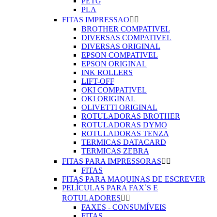
PETG
PLA
FITAS IMPRESSAO


BROTHER COMPATIVEL
DIVERSAS COMPATIVEL
DIVERSAS ORIGINAL
EPSON COMPATIVEL
EPSON ORIGINAL
INK ROLLERS
LIFT-OFF
OKI COMPATIVEL
OKI ORIGINAL
OLIVETTI ORIGINAL
ROTULADORAS BROTHER
ROTULADORAS DYMO
ROTULADORAS TENZA
TERMICAS DATACARD
TERMICAS ZEBRA
FITAS PARA IMPRESSORAS


FITAS
FITAS PARA MAQUINAS DE ESCREVER
PELÍCULAS PARA FAX`S E
ROTULADORES


FAXES - CONSUMÍVEIS
FITAS