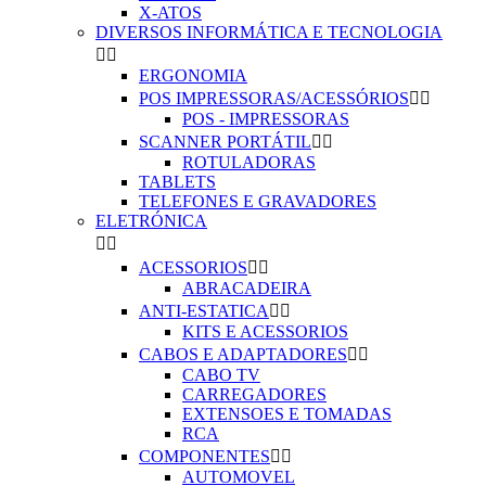
X-ATOS
DIVERSOS INFORMÁTICA E TECNOLOGIA


ERGONOMIA
POS IMPRESSORAS/ACESSÓRIOS


POS - IMPRESSORAS
SCANNER PORTÁTIL


ROTULADORAS
TABLETS
TELEFONES E GRAVADORES
ELETRÓNICA


ACESSORIOS


ABRACADEIRA
ANTI-ESTATICA


KITS E ACESSORIOS
CABOS E ADAPTADORES


CABO TV
CARREGADORES
EXTENSOES E TOMADAS
RCA
COMPONENTES


AUTOMOVEL