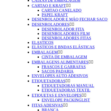
CAIXAS DE EMBALAGEM
CARTAO E KRAFT


CARTAO CANELADO
PAPEL KRAFT
DESENROLADOR E MÁQ FECHAR SACO
DESENROLADORES


DESENROLADOR FITA
DESENROLADORES FILM
DESENROLADORES FITAS
ELASTICOS
ELÁSTICOS E BNDAS ELÁSTICAS
EMBALAGEM


CINTA DE EMBALAGEM
EMBALAGENS ALIMENTARES


FRASCOS E GARRAFAS
SACOS PADARIA
ENVELOPES AUTO ADESIVOS
ETIQUETADORAS


ETIQUETADORAS MANUAL
ETIQUETADORAS TEXTIL
ETIQUETAS E ENVELOPES


ENVELOPE PACKINGLIST
FITAS ADESIVAS


BRANCA