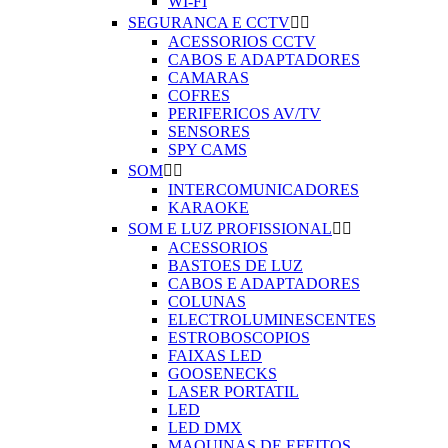
WI-FI
SEGURANCA E CCTV


ACESSORIOS CCTV
CABOS E ADAPTADORES
CAMARAS
COFRES
PERIFERICOS AV/TV
SENSORES
SPY CAMS
SOM


INTERCOMUNICADORES
KARAOKE
SOM E LUZ PROFISSIONAL


ACESSORIOS
BASTOES DE LUZ
CABOS E ADAPTADORES
COLUNAS
ELECTROLUMINESCENTES
ESTROBOSCOPIOS
FAIXAS LED
GOOSENECKS
LASER PORTATIL
LED
LED DMX
MAQUINAS DE EFEITOS