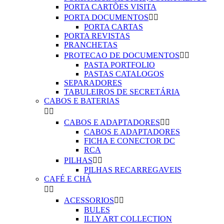
PORTA CARTÕES VISITA
PORTA DOCUMENTOS


PORTA CARTAS
PORTA REVISTAS
PRANCHETAS
PROTECAO DE DOCUMENTOS


PASTA PORTFOLIO
PASTAS CATALOGOS
SEPARADORES
TABULEIROS DE SECRETÁRIA
CABOS E BATERIAS


CABOS E ADAPTADORES


CABOS E ADAPTADORES
FICHA E CONECTOR DC
RCA
PILHAS


PILHAS RECARREGAVEIS
CAFÉ E CHÁ


ACESSORIOS


BULES
ILLY ART COLLECTION