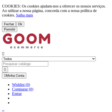
COOKIES: Os cookies ajudam-nos a oferecer os nossos serviços.
Ao utilizar a nossa página, concorda com a nossa política de
cookies.
Saiba mais
Fechar
Ok
Permitir



Minha Conta
Wishlist
(
0
)
Comparar
(0)
Entrar
