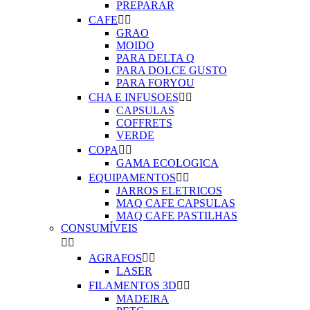
PREPARAR
CAFE


GRAO
MOIDO
PARA DELTA Q
PARA DOLCE GUSTO
PARA FORYOU
CHA E INFUSOES


CAPSULAS
COFFRETS
VERDE
COPA


GAMA ECOLOGICA
EQUIPAMENTOS


JARROS ELETRICOS
MAQ CAFE CAPSULAS
MAQ CAFE PASTILHAS
CONSUMÍVEIS


AGRAFOS


LASER
FILAMENTOS 3D


MADEIRA