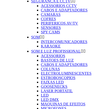
SEGURANCA E CCTV


ACESSORIOS CCTV
CABOS E ADAPTADORES
CAMARAS
COFRES
PERIFERICOS AV/TV
SENSORES
SPY CAMS
SOM


INTERCOMUNICADORES
KARAOKE
SOM E LUZ PROFISSIONAL


ACESSORIOS
BASTOES DE LUZ
CABOS E ADAPTADORES
COLUNAS
ELECTROLUMINESCENTES
ESTROBOSCOPIOS
FAIXAS LED
GOOSENECKS
LASER PORTATIL
LED
LED DMX
MAQUINAS DE EFEITOS
MICROFONES