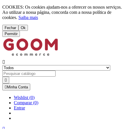
COOKIES: Os cookies ajudam-nos a oferecer os nossos serviços.
Ao utilizar a nossa página, concorda com a nossa política de
cookies.
Saiba mais
Fechar
Ok
Permitir



Minha Conta
Wishlist
(
0
)
Comparar
(0)
Entrar
