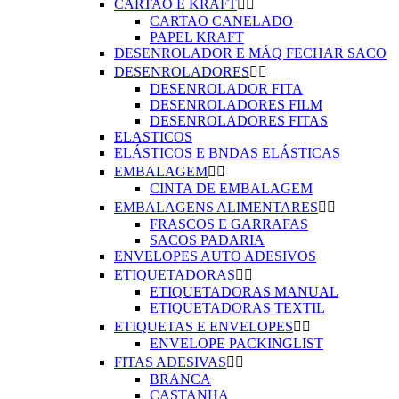
CARTAO E KRAFT


CARTAO CANELADO
PAPEL KRAFT
DESENROLADOR E MÁQ FECHAR SACO
DESENROLADORES


DESENROLADOR FITA
DESENROLADORES FILM
DESENROLADORES FITAS
ELASTICOS
ELÁSTICOS E BNDAS ELÁSTICAS
EMBALAGEM


CINTA DE EMBALAGEM
EMBALAGENS ALIMENTARES


FRASCOS E GARRAFAS
SACOS PADARIA
ENVELOPES AUTO ADESIVOS
ETIQUETADORAS


ETIQUETADORAS MANUAL
ETIQUETADORAS TEXTIL
ETIQUETAS E ENVELOPES


ENVELOPE PACKINGLIST
FITAS ADESIVAS


BRANCA
CASTANHA