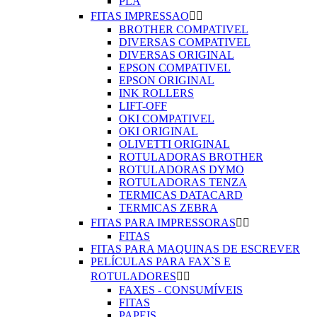
PLA
FITAS IMPRESSAO


BROTHER COMPATIVEL
DIVERSAS COMPATIVEL
DIVERSAS ORIGINAL
EPSON COMPATIVEL
EPSON ORIGINAL
INK ROLLERS
LIFT-OFF
OKI COMPATIVEL
OKI ORIGINAL
OLIVETTI ORIGINAL
ROTULADORAS BROTHER
ROTULADORAS DYMO
ROTULADORAS TENZA
TERMICAS DATACARD
TERMICAS ZEBRA
FITAS PARA IMPRESSORAS


FITAS
FITAS PARA MAQUINAS DE ESCREVER
PELÍCULAS PARA FAX`S E
ROTULADORES


FAXES - CONSUMÍVEIS
FITAS
PAPEIS