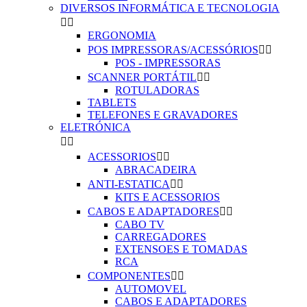
DIVERSOS INFORMÁTICA E TECNOLOGIA


ERGONOMIA
POS IMPRESSORAS/ACESSÓRIOS


POS - IMPRESSORAS
SCANNER PORTÁTIL


ROTULADORAS
TABLETS
TELEFONES E GRAVADORES
ELETRÓNICA


ACESSORIOS


ABRACADEIRA
ANTI-ESTATICA


KITS E ACESSORIOS
CABOS E ADAPTADORES


CABO TV
CARREGADORES
EXTENSOES E TOMADAS
RCA
COMPONENTES


AUTOMOVEL
CABOS E ADAPTADORES