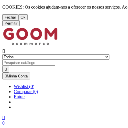
COOKIES: Os cookies ajudam-nos a oferecer os nossos serviços. Ao ut
Fechar
Ok
Permitir



Minha Conta
Wishlist
(
0
)
Comparar
(0)
Entrar

0