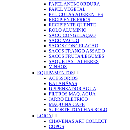
PAPEL ANTI-GORDURA
PAPEL VEGETAL
PELICULAS ADERENTES
RECIPIENTE FRIOS
RECIPIENTE QUENTE
ROLO ALUMINIO
SACO CONGELAÇÃO
SACO VACUO
SACOS CONGELACAO
SACOS FRANGO ASSADO
SACOS FRUTA/LEGUMES
SAQUETAS TALHERES
VINHOS
EQUIPAMENTOS


ACESSORIOS
BALANÃ§AS
DISPENSADOR AGUA
FILTROS MAQ. AGUA
JARRO ELETRICO
MAQUINA CAFE
SUPORTE TOALHAS ROLO
LOICA


CHAVENAS ART COLLECT
COPOS