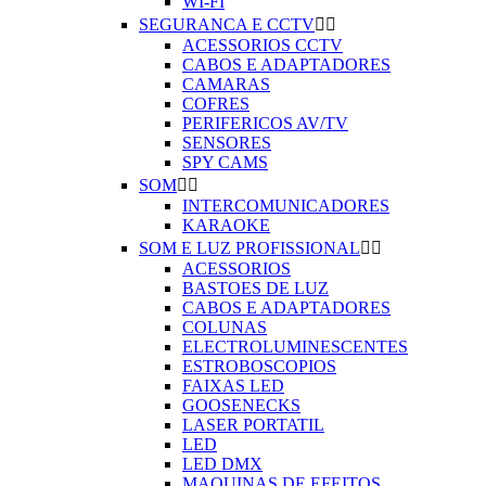
WI-FI
SEGURANCA E CCTV


ACESSORIOS CCTV
CABOS E ADAPTADORES
CAMARAS
COFRES
PERIFERICOS AV/TV
SENSORES
SPY CAMS
SOM


INTERCOMUNICADORES
KARAOKE
SOM E LUZ PROFISSIONAL


ACESSORIOS
BASTOES DE LUZ
CABOS E ADAPTADORES
COLUNAS
ELECTROLUMINESCENTES
ESTROBOSCOPIOS
FAIXAS LED
GOOSENECKS
LASER PORTATIL
LED
LED DMX
MAQUINAS DE EFEITOS