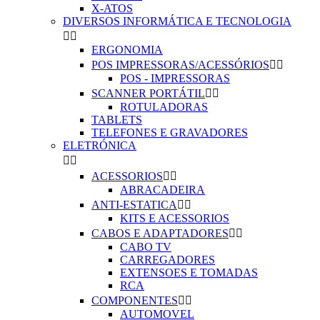
X-ATOS
DIVERSOS INFORMÁTICA E TECNOLOGIA


ERGONOMIA
POS IMPRESSORAS/ACESSÓRIOS


POS - IMPRESSORAS
SCANNER PORTÁTIL


ROTULADORAS
TABLETS
TELEFONES E GRAVADORES
ELETRÓNICA


ACESSORIOS


ABRACADEIRA
ANTI-ESTATICA


KITS E ACESSORIOS
CABOS E ADAPTADORES


CABO TV
CARREGADORES
EXTENSOES E TOMADAS
RCA
COMPONENTES


AUTOMOVEL