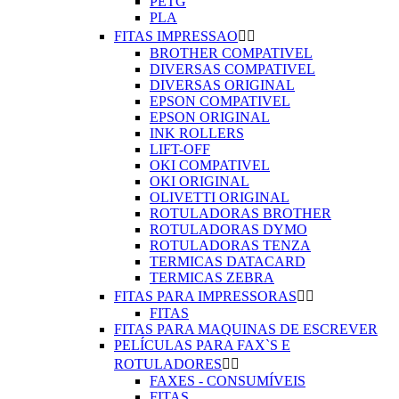
PETG
PLA
FITAS IMPRESSAO


BROTHER COMPATIVEL
DIVERSAS COMPATIVEL
DIVERSAS ORIGINAL
EPSON COMPATIVEL
EPSON ORIGINAL
INK ROLLERS
LIFT-OFF
OKI COMPATIVEL
OKI ORIGINAL
OLIVETTI ORIGINAL
ROTULADORAS BROTHER
ROTULADORAS DYMO
ROTULADORAS TENZA
TERMICAS DATACARD
TERMICAS ZEBRA
FITAS PARA IMPRESSORAS


FITAS
FITAS PARA MAQUINAS DE ESCREVER
PELÍCULAS PARA FAX`S E
ROTULADORES


FAXES - CONSUMÍVEIS
FITAS