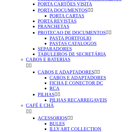
PORTA CARTÕES VISITA
PORTA DOCUMENTOS


PORTA CARTAS
PORTA REVISTAS
PRANCHETAS
PROTECAO DE DOCUMENTOS


PASTA PORTFOLIO
PASTAS CATALOGOS
SEPARADORES
TABULEIROS DE SECRETÁRIA
CABOS E BATERIAS


CABOS E ADAPTADORES


CABOS E ADAPTADORES
FICHA E CONECTOR DC
RCA
PILHAS


PILHAS RECARREGAVEIS
CAFÉ E CHÁ


ACESSORIOS


BULES
ILLY ART COLLECTION