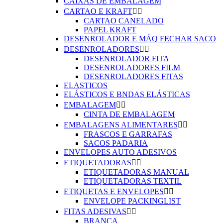
CAIXAS DE EMBALAGEM
CARTAO E KRAFT


CARTAO CANELADO
PAPEL KRAFT
DESENROLADOR E MÁQ FECHAR SACO
DESENROLADORES


DESENROLADOR FITA
DESENROLADORES FILM
DESENROLADORES FITAS
ELASTICOS
ELÁSTICOS E BNDAS ELÁSTICAS
EMBALAGEM


CINTA DE EMBALAGEM
EMBALAGENS ALIMENTARES


FRASCOS E GARRAFAS
SACOS PADARIA
ENVELOPES AUTO ADESIVOS
ETIQUETADORAS


ETIQUETADORAS MANUAL
ETIQUETADORAS TEXTIL
ETIQUETAS E ENVELOPES


ENVELOPE PACKINGLIST
FITAS ADESIVAS


BRANCA