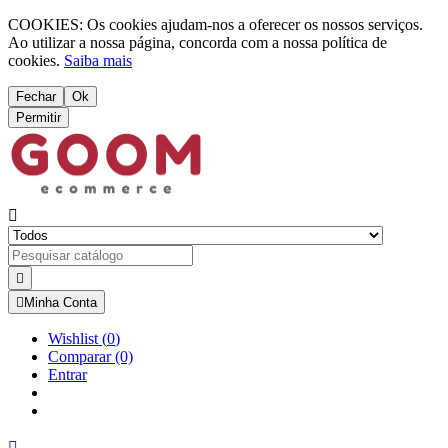
COOKIES: Os cookies ajudam-nos a oferecer os nossos serviços.
Ao utilizar a nossa página, concorda com a nossa política de
cookies.
Saiba mais
Fechar
Ok
Permitir



Minha Conta
Wishlist
(
0
)
Comparar
(0)
Entrar
