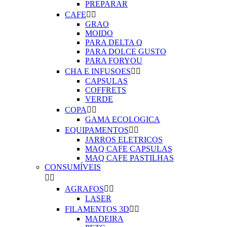
PREPARAR
CAFE


GRAO
MOIDO
PARA DELTA Q
PARA DOLCE GUSTO
PARA FORYOU
CHA E INFUSOES


CAPSULAS
COFFRETS
VERDE
COPA


GAMA ECOLOGICA
EQUIPAMENTOS


JARROS ELETRICOS
MAQ CAFE CAPSULAS
MAQ CAFE PASTILHAS
CONSUMÍVEIS


AGRAFOS


LASER
FILAMENTOS 3D


MADEIRA