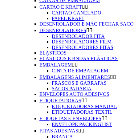
CAIXAS DE EMBALAGEM
CARTAO E KRAFT


CARTAO CANELADO
PAPEL KRAFT
DESENROLADOR E MÁQ FECHAR SACO
DESENROLADORES


DESENROLADOR FITA
DESENROLADORES FILM
DESENROLADORES FITAS
ELASTICOS
ELÁSTICOS E BNDAS ELÁSTICAS
EMBALAGEM


CINTA DE EMBALAGEM
EMBALAGENS ALIMENTARES


FRASCOS E GARRAFAS
SACOS PADARIA
ENVELOPES AUTO ADESIVOS
ETIQUETADORAS


ETIQUETADORAS MANUAL
ETIQUETADORAS TEXTIL
ETIQUETAS E ENVELOPES


ENVELOPE PACKINGLIST
FITAS ADESIVAS


BRANCA