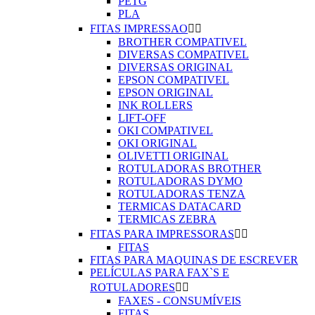
PETG
PLA
FITAS IMPRESSAO


BROTHER COMPATIVEL
DIVERSAS COMPATIVEL
DIVERSAS ORIGINAL
EPSON COMPATIVEL
EPSON ORIGINAL
INK ROLLERS
LIFT-OFF
OKI COMPATIVEL
OKI ORIGINAL
OLIVETTI ORIGINAL
ROTULADORAS BROTHER
ROTULADORAS DYMO
ROTULADORAS TENZA
TERMICAS DATACARD
TERMICAS ZEBRA
FITAS PARA IMPRESSORAS


FITAS
FITAS PARA MAQUINAS DE ESCREVER
PELÍCULAS PARA FAX`S E
ROTULADORES


FAXES - CONSUMÍVEIS
FITAS