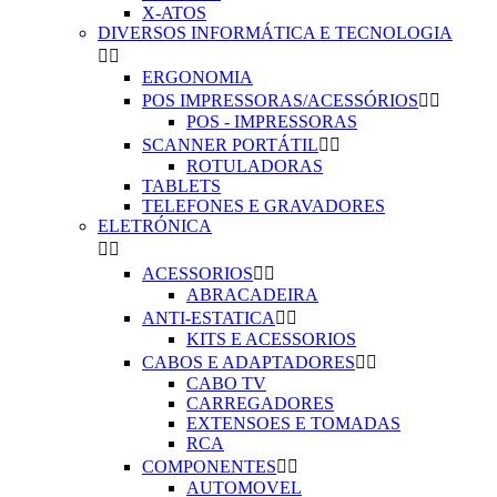
X-ATOS
DIVERSOS INFORMÁTICA E TECNOLOGIA


ERGONOMIA
POS IMPRESSORAS/ACESSÓRIOS


POS - IMPRESSORAS
SCANNER PORTÁTIL


ROTULADORAS
TABLETS
TELEFONES E GRAVADORES
ELETRÓNICA


ACESSORIOS


ABRACADEIRA
ANTI-ESTATICA


KITS E ACESSORIOS
CABOS E ADAPTADORES


CABO TV
CARREGADORES
EXTENSOES E TOMADAS
RCA
COMPONENTES


AUTOMOVEL