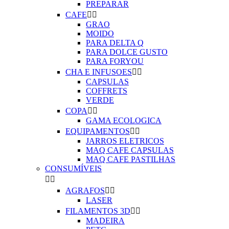
PREPARAR
CAFE


GRAO
MOIDO
PARA DELTA Q
PARA DOLCE GUSTO
PARA FORYOU
CHA E INFUSOES


CAPSULAS
COFFRETS
VERDE
COPA


GAMA ECOLOGICA
EQUIPAMENTOS


JARROS ELETRICOS
MAQ CAFE CAPSULAS
MAQ CAFE PASTILHAS
CONSUMÍVEIS


AGRAFOS


LASER
FILAMENTOS 3D


MADEIRA