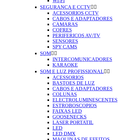
WI-FI
SEGURANCA E CCTV


ACESSORIOS CCTV
CABOS E ADAPTADORES
CAMARAS
COFRES
PERIFERICOS AV/TV
SENSORES
SPY CAMS
SOM


INTERCOMUNICADORES
KARAOKE
SOM E LUZ PROFISSIONAL


ACESSORIOS
BASTOES DE LUZ
CABOS E ADAPTADORES
COLUNAS
ELECTROLUMINESCENTES
ESTROBOSCOPIOS
FAIXAS LED
GOOSENECKS
LASER PORTATIL
LED
LED DMX
MAQUINAS DE EFEITOS