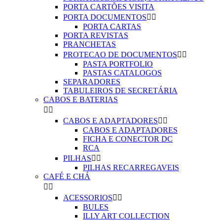
PORTA CARTÕES VISITA
PORTA DOCUMENTOS


PORTA CARTAS
PORTA REVISTAS
PRANCHETAS
PROTECAO DE DOCUMENTOS


PASTA PORTFOLIO
PASTAS CATALOGOS
SEPARADORES
TABULEIROS DE SECRETÁRIA
CABOS E BATERIAS


CABOS E ADAPTADORES


CABOS E ADAPTADORES
FICHA E CONECTOR DC
RCA
PILHAS


PILHAS RECARREGAVEIS
CAFÉ E CHÁ


ACESSORIOS


BULES
ILLY ART COLLECTION