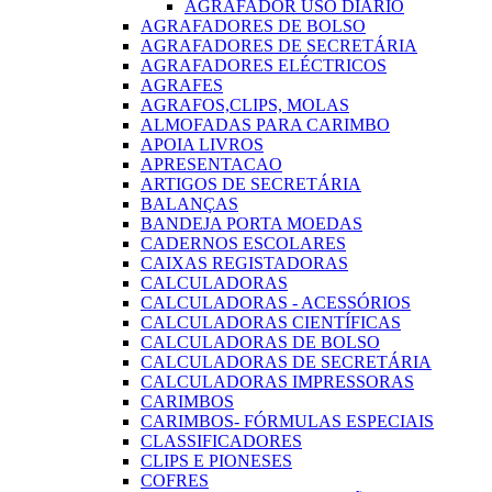
AGRAFADOR USO DIARIO
AGRAFADORES DE BOLSO
AGRAFADORES DE SECRETÁRIA
AGRAFADORES ELÉCTRICOS
AGRAFES
AGRAFOS,CLIPS, MOLAS
ALMOFADAS PARA CARIMBO
APOIA LIVROS
APRESENTACAO
ARTIGOS DE SECRETÁRIA
BALANÇAS
BANDEJA PORTA MOEDAS
CADERNOS ESCOLARES
CAIXAS REGISTADORAS
CALCULADORAS
CALCULADORAS - ACESSÓRIOS
CALCULADORAS CIENTÍFICAS
CALCULADORAS DE BOLSO
CALCULADORAS DE SECRETÁRIA
CALCULADORAS IMPRESSORAS
CARIMBOS
CARIMBOS- FÓRMULAS ESPECIAIS
CLASSIFICADORES
CLIPS E PIONESES
COFRES