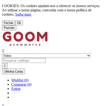
COOKIES: Os cookies ajudam-nos a oferecer os nossos serviços.
Ao utilizar a nossa página, concorda com a nossa política de
cookies.
Saiba mais
Fechar
Ok
Permitir



Minha Conta
Wishlist
(
0
)
Comparar
(0)
Entrar
