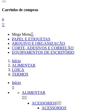
Carrinho de compras
0

Mega Menu

PAPEL E ETIQUETAS
ARQUIVO E ORGANIZAÇÃO
CORTE, ADESIVOS E CORREÇÃO
EQUIPAMENTOS DE ESCRITÓRIO
Início
ALIMENTAR
LOICA
TERMOS
Início

ALIMENTAR


ACESSORIOS


ACESSORIOS