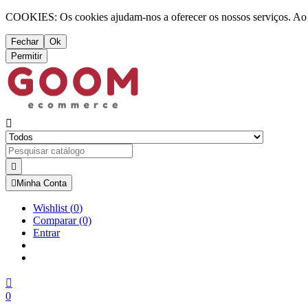
COOKIES: Os cookies ajudam-nos a oferecer os nossos serviços. Ao ut
Fechar
Ok
Permitir



Minha Conta
Wishlist
(
0
)
Comparar
(0)
Entrar

0