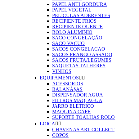
PAPEL ANTI-GORDURA
PAPEL VEGETAL
PELICULAS ADERENTES
RECIPIENTE FRIOS
RECIPIENTE QUENTE
ROLO ALUMINIO
SACO CONGELAÇÃO
SACO VACUO
SACOS CONGELACAO
SACOS FRANGO ASSADO
SACOS FRUTA/LEGUMES
SAQUETAS TALHERES
VINHOS
EQUIPAMENTOS


ACESSORIOS
BALANÃ§AS
DISPENSADOR AGUA
FILTROS MAQ. AGUA
JARRO ELETRICO
MAQUINA CAFE
SUPORTE TOALHAS ROLO
LOICA


CHAVENAS ART COLLECT
COPOS