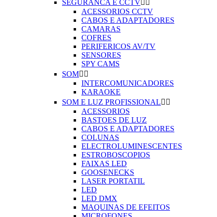
SEGURANCA E CCTV


ACESSORIOS CCTV
CABOS E ADAPTADORES
CAMARAS
COFRES
PERIFERICOS AV/TV
SENSORES
SPY CAMS
SOM


INTERCOMUNICADORES
KARAOKE
SOM E LUZ PROFISSIONAL


ACESSORIOS
BASTOES DE LUZ
CABOS E ADAPTADORES
COLUNAS
ELECTROLUMINESCENTES
ESTROBOSCOPIOS
FAIXAS LED
GOOSENECKS
LASER PORTATIL
LED
LED DMX
MAQUINAS DE EFEITOS
MICROFONES