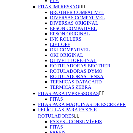
PLA
FITAS IMPRESSAO


BROTHER COMPATIVEL
DIVERSAS COMPATIVEL
DIVERSAS ORIGINAL
EPSON COMPATIVEL
EPSON ORIGINAL
INK ROLLERS
LIFT-OFF
OKI COMPATIVEL
OKI ORIGINAL
OLIVETTI ORIGINAL
ROTULADORAS BROTHER
ROTULADORAS DYMO
ROTULADORAS TENZA
TERMICAS DATACARD
TERMICAS ZEBRA
FITAS PARA IMPRESSORAS


FITAS
FITAS PARA MAQUINAS DE ESCREVER
PELÍCULAS PARA FAX`S E
ROTULADORES


FAXES - CONSUMÍVEIS
FITAS
PAPEIS