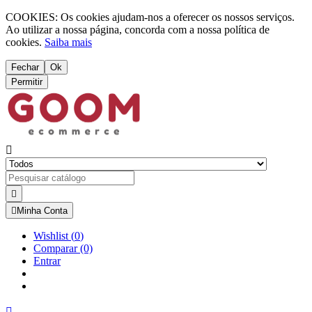
COOKIES: Os cookies ajudam-nos a oferecer os nossos serviços.
Ao utilizar a nossa página, concorda com a nossa política de
cookies.
Saiba mais
Fechar
Ok
Permitir



Minha Conta
Wishlist
(
0
)
Comparar
(0)
Entrar
