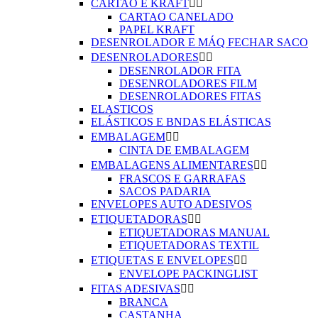
CARTAO E KRAFT


CARTAO CANELADO
PAPEL KRAFT
DESENROLADOR E MÁQ FECHAR SACO
DESENROLADORES


DESENROLADOR FITA
DESENROLADORES FILM
DESENROLADORES FITAS
ELASTICOS
ELÁSTICOS E BNDAS ELÁSTICAS
EMBALAGEM


CINTA DE EMBALAGEM
EMBALAGENS ALIMENTARES


FRASCOS E GARRAFAS
SACOS PADARIA
ENVELOPES AUTO ADESIVOS
ETIQUETADORAS


ETIQUETADORAS MANUAL
ETIQUETADORAS TEXTIL
ETIQUETAS E ENVELOPES


ENVELOPE PACKINGLIST
FITAS ADESIVAS


BRANCA
CASTANHA