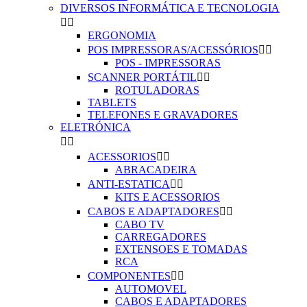
DIVERSOS INFORMÁTICA E TECNOLOGIA


ERGONOMIA
POS IMPRESSORAS/ACESSÓRIOS


POS - IMPRESSORAS
SCANNER PORTÁTIL


ROTULADORAS
TABLETS
TELEFONES E GRAVADORES
ELETRÓNICA


ACESSORIOS


ABRACADEIRA
ANTI-ESTATICA


KITS E ACESSORIOS
CABOS E ADAPTADORES


CABO TV
CARREGADORES
EXTENSOES E TOMADAS
RCA
COMPONENTES


AUTOMOVEL
CABOS E ADAPTADORES