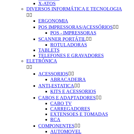
X-ATOS
DIVERSOS INFORMÁTICA E TECNOLOGIA


ERGONOMIA
POS IMPRESSORAS/ACESSÓRIOS


POS - IMPRESSORAS
SCANNER PORTÁTIL


ROTULADORAS
TABLETS
TELEFONES E GRAVADORES
ELETRÓNICA


ACESSORIOS


ABRACADEIRA
ANTI-ESTATICA


KITS E ACESSORIOS
CABOS E ADAPTADORES


CABO TV
CARREGADORES
EXTENSOES E TOMADAS
RCA
COMPONENTES


AUTOMOVEL