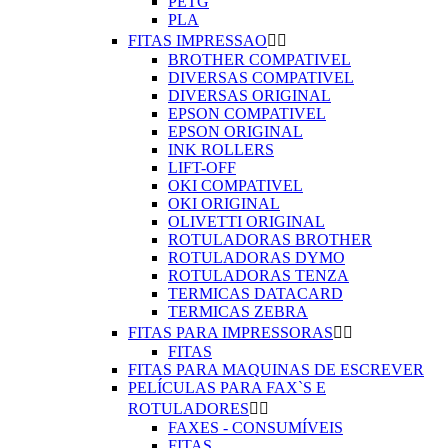
PETG
PLA
FITAS IMPRESSAO


BROTHER COMPATIVEL
DIVERSAS COMPATIVEL
DIVERSAS ORIGINAL
EPSON COMPATIVEL
EPSON ORIGINAL
INK ROLLERS
LIFT-OFF
OKI COMPATIVEL
OKI ORIGINAL
OLIVETTI ORIGINAL
ROTULADORAS BROTHER
ROTULADORAS DYMO
ROTULADORAS TENZA
TERMICAS DATACARD
TERMICAS ZEBRA
FITAS PARA IMPRESSORAS


FITAS
FITAS PARA MAQUINAS DE ESCREVER
PELÍCULAS PARA FAX`S E
ROTULADORES


FAXES - CONSUMÍVEIS
FITAS