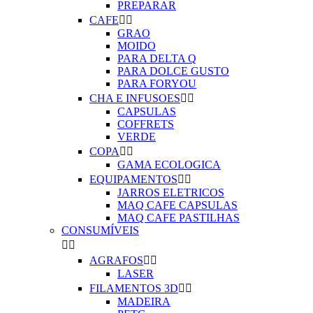
PREPARAR
CAFE


GRAO
MOIDO
PARA DELTA Q
PARA DOLCE GUSTO
PARA FORYOU
CHA E INFUSOES


CAPSULAS
COFFRETS
VERDE
COPA


GAMA ECOLOGICA
EQUIPAMENTOS


JARROS ELETRICOS
MAQ CAFE CAPSULAS
MAQ CAFE PASTILHAS
CONSUMÍVEIS


AGRAFOS


LASER
FILAMENTOS 3D


MADEIRA