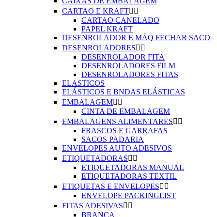
CAIXAS DE EMBALAGEM
CARTAO E KRAFT


CARTAO CANELADO
PAPEL KRAFT
DESENROLADOR E MÁQ FECHAR SACO
DESENROLADORES


DESENROLADOR FITA
DESENROLADORES FILM
DESENROLADORES FITAS
ELASTICOS
ELÁSTICOS E BNDAS ELÁSTICAS
EMBALAGEM


CINTA DE EMBALAGEM
EMBALAGENS ALIMENTARES


FRASCOS E GARRAFAS
SACOS PADARIA
ENVELOPES AUTO ADESIVOS
ETIQUETADORAS


ETIQUETADORAS MANUAL
ETIQUETADORAS TEXTIL
ETIQUETAS E ENVELOPES


ENVELOPE PACKINGLIST
FITAS ADESIVAS


BRANCA