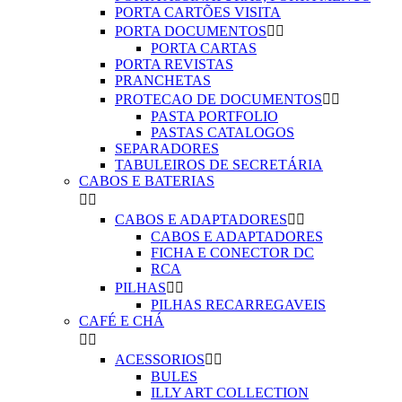
PORTA CARTÕES VISITA
PORTA DOCUMENTOS


PORTA CARTAS
PORTA REVISTAS
PRANCHETAS
PROTECAO DE DOCUMENTOS


PASTA PORTFOLIO
PASTAS CATALOGOS
SEPARADORES
TABULEIROS DE SECRETÁRIA
CABOS E BATERIAS


CABOS E ADAPTADORES


CABOS E ADAPTADORES
FICHA E CONECTOR DC
RCA
PILHAS


PILHAS RECARREGAVEIS
CAFÉ E CHÁ


ACESSORIOS


BULES
ILLY ART COLLECTION