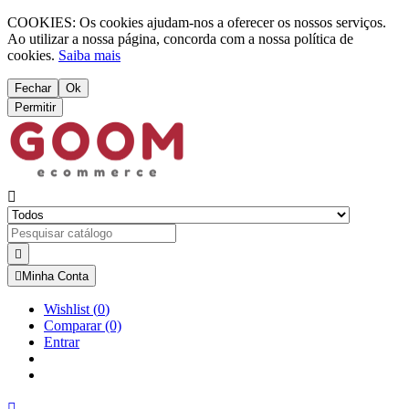
COOKIES: Os cookies ajudam-nos a oferecer os nossos serviços.
Ao utilizar a nossa página, concorda com a nossa política de
cookies.
Saiba mais
Fechar
Ok
Permitir



Minha Conta
Wishlist
(
0
)
Comparar
(0)
Entrar
