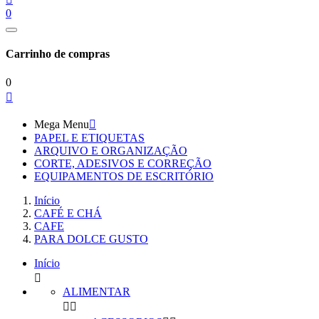
0
Carrinho de compras
0

Mega Menu

PAPEL E ETIQUETAS
ARQUIVO E ORGANIZAÇÃO
CORTE, ADESIVOS E CORREÇÃO
EQUIPAMENTOS DE ESCRITÓRIO
Início
CAFÉ E CHÁ
CAFE
PARA DOLCE GUSTO
Início

ALIMENTAR

