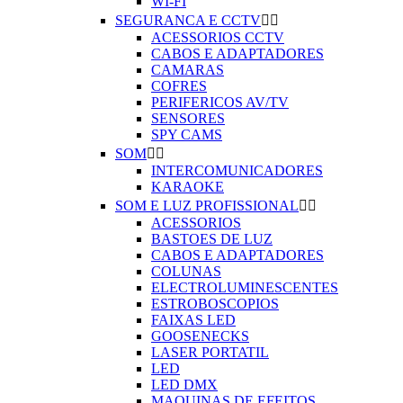
WI-FI
SEGURANCA E CCTV


ACESSORIOS CCTV
CABOS E ADAPTADORES
CAMARAS
COFRES
PERIFERICOS AV/TV
SENSORES
SPY CAMS
SOM


INTERCOMUNICADORES
KARAOKE
SOM E LUZ PROFISSIONAL


ACESSORIOS
BASTOES DE LUZ
CABOS E ADAPTADORES
COLUNAS
ELECTROLUMINESCENTES
ESTROBOSCOPIOS
FAIXAS LED
GOOSENECKS
LASER PORTATIL
LED
LED DMX
MAQUINAS DE EFEITOS