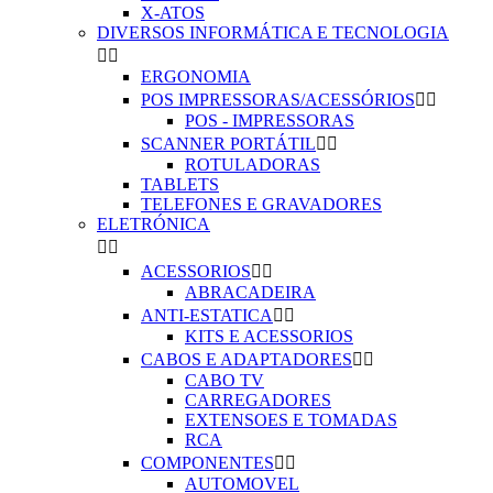
X-ATOS
DIVERSOS INFORMÁTICA E TECNOLOGIA


ERGONOMIA
POS IMPRESSORAS/ACESSÓRIOS


POS - IMPRESSORAS
SCANNER PORTÁTIL


ROTULADORAS
TABLETS
TELEFONES E GRAVADORES
ELETRÓNICA


ACESSORIOS


ABRACADEIRA
ANTI-ESTATICA


KITS E ACESSORIOS
CABOS E ADAPTADORES


CABO TV
CARREGADORES
EXTENSOES E TOMADAS
RCA
COMPONENTES


AUTOMOVEL