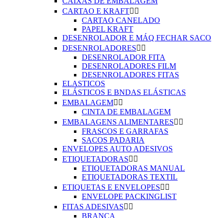
CAIXAS DE EMBALAGEM
CARTAO E KRAFT


CARTAO CANELADO
PAPEL KRAFT
DESENROLADOR E MÁQ FECHAR SACO
DESENROLADORES


DESENROLADOR FITA
DESENROLADORES FILM
DESENROLADORES FITAS
ELASTICOS
ELÁSTICOS E BNDAS ELÁSTICAS
EMBALAGEM


CINTA DE EMBALAGEM
EMBALAGENS ALIMENTARES


FRASCOS E GARRAFAS
SACOS PADARIA
ENVELOPES AUTO ADESIVOS
ETIQUETADORAS


ETIQUETADORAS MANUAL
ETIQUETADORAS TEXTIL
ETIQUETAS E ENVELOPES


ENVELOPE PACKINGLIST
FITAS ADESIVAS


BRANCA