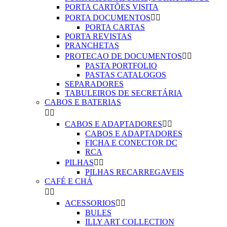
PORTA CARTÕES VISITA
PORTA DOCUMENTOS


PORTA CARTAS
PORTA REVISTAS
PRANCHETAS
PROTECAO DE DOCUMENTOS


PASTA PORTFOLIO
PASTAS CATALOGOS
SEPARADORES
TABULEIROS DE SECRETÁRIA
CABOS E BATERIAS


CABOS E ADAPTADORES


CABOS E ADAPTADORES
FICHA E CONECTOR DC
RCA
PILHAS


PILHAS RECARREGAVEIS
CAFÉ E CHÁ


ACESSORIOS


BULES
ILLY ART COLLECTION