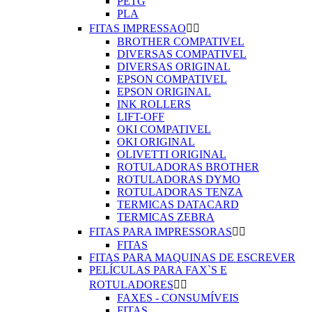
PETG
PLA
FITAS IMPRESSAO


BROTHER COMPATIVEL
DIVERSAS COMPATIVEL
DIVERSAS ORIGINAL
EPSON COMPATIVEL
EPSON ORIGINAL
INK ROLLERS
LIFT-OFF
OKI COMPATIVEL
OKI ORIGINAL
OLIVETTI ORIGINAL
ROTULADORAS BROTHER
ROTULADORAS DYMO
ROTULADORAS TENZA
TERMICAS DATACARD
TERMICAS ZEBRA
FITAS PARA IMPRESSORAS


FITAS
FITAS PARA MAQUINAS DE ESCREVER
PELÍCULAS PARA FAX`S E
ROTULADORES


FAXES - CONSUMÍVEIS
FITAS