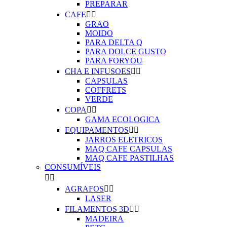
PREPARAR
CAFE


GRAO
MOIDO
PARA DELTA Q
PARA DOLCE GUSTO
PARA FORYOU
CHA E INFUSOES


CAPSULAS
COFFRETS
VERDE
COPA


GAMA ECOLOGICA
EQUIPAMENTOS


JARROS ELETRICOS
MAQ CAFE CAPSULAS
MAQ CAFE PASTILHAS
CONSUMÍVEIS


AGRAFOS


LASER
FILAMENTOS 3D


MADEIRA