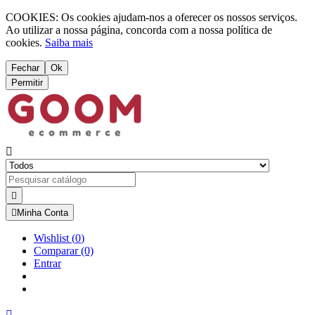
COOKIES: Os cookies ajudam-nos a oferecer os nossos serviços.
Ao utilizar a nossa página, concorda com a nossa política de
cookies.
Saiba mais
Fechar
Ok
Permitir



Minha Conta
Wishlist
(
0
)
Comparar
(0)
Entrar
