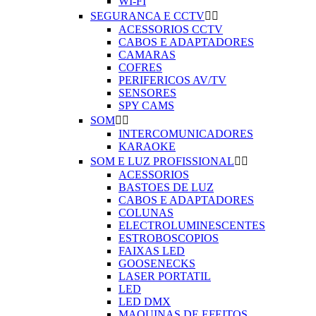
WI-FI
SEGURANCA E CCTV


ACESSORIOS CCTV
CABOS E ADAPTADORES
CAMARAS
COFRES
PERIFERICOS AV/TV
SENSORES
SPY CAMS
SOM


INTERCOMUNICADORES
KARAOKE
SOM E LUZ PROFISSIONAL


ACESSORIOS
BASTOES DE LUZ
CABOS E ADAPTADORES
COLUNAS
ELECTROLUMINESCENTES
ESTROBOSCOPIOS
FAIXAS LED
GOOSENECKS
LASER PORTATIL
LED
LED DMX
MAQUINAS DE EFEITOS