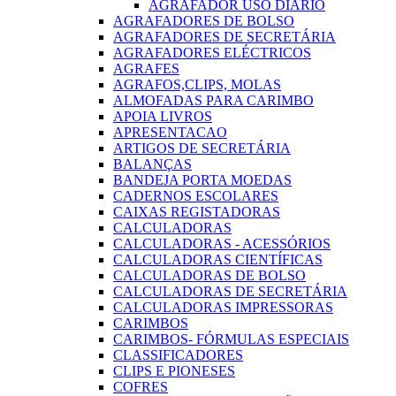
AGRAFADOR USO DIARIO
AGRAFADORES DE BOLSO
AGRAFADORES DE SECRETÁRIA
AGRAFADORES ELÉCTRICOS
AGRAFES
AGRAFOS,CLIPS, MOLAS
ALMOFADAS PARA CARIMBO
APOIA LIVROS
APRESENTACAO
ARTIGOS DE SECRETÁRIA
BALANÇAS
BANDEJA PORTA MOEDAS
CADERNOS ESCOLARES
CAIXAS REGISTADORAS
CALCULADORAS
CALCULADORAS - ACESSÓRIOS
CALCULADORAS CIENTÍFICAS
CALCULADORAS DE BOLSO
CALCULADORAS DE SECRETÁRIA
CALCULADORAS IMPRESSORAS
CARIMBOS
CARIMBOS- FÓRMULAS ESPECIAIS
CLASSIFICADORES
CLIPS E PIONESES
COFRES