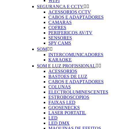
WI-FI
SEGURANCA E CCTV


ACESSORIOS CCTV
CABOS E ADAPTADORES
CAMARAS
COFRES
PERIFERICOS AV/TV
SENSORES
SPY CAMS
SOM


INTERCOMUNICADORES
KARAOKE
SOM E LUZ PROFISSIONAL


ACESSORIOS
BASTOES DE LUZ
CABOS E ADAPTADORES
COLUNAS
ELECTROLUMINESCENTES
ESTROBOSCOPIOS
FAIXAS LED
GOOSENECKS
LASER PORTATIL
LED
LED DMX
MAQUINAS DE EFEITOS