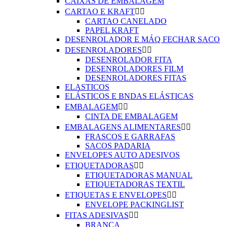
CAIXAS DE EMBALAGEM
CARTAO E KRAFT


CARTAO CANELADO
PAPEL KRAFT
DESENROLADOR E MÁQ FECHAR SACO
DESENROLADORES


DESENROLADOR FITA
DESENROLADORES FILM
DESENROLADORES FITAS
ELASTICOS
ELÁSTICOS E BNDAS ELÁSTICAS
EMBALAGEM


CINTA DE EMBALAGEM
EMBALAGENS ALIMENTARES


FRASCOS E GARRAFAS
SACOS PADARIA
ENVELOPES AUTO ADESIVOS
ETIQUETADORAS


ETIQUETADORAS MANUAL
ETIQUETADORAS TEXTIL
ETIQUETAS E ENVELOPES


ENVELOPE PACKINGLIST
FITAS ADESIVAS


BRANCA