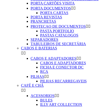
PORTA CARTÕES VISITA
PORTA DOCUMENTOS


PORTA CARTAS
PORTA REVISTAS
PRANCHETAS
PROTECAO DE DOCUMENTOS


PASTA PORTFOLIO
PASTAS CATALOGOS
SEPARADORES
TABULEIROS DE SECRETÁRIA
CABOS E BATERIAS


CABOS E ADAPTADORES


CABOS E ADAPTADORES
FICHA E CONECTOR DC
RCA
PILHAS


PILHAS RECARREGAVEIS
CAFÉ E CHÁ


ACESSORIOS


BULES
ILLY ART COLLECTION