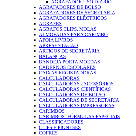
AGRAFADOR USO DIARIO
AGRAFADORES DE BOLSO
AGRAFADORES DE SECRETÁRIA
AGRAFADORES ELÉCTRICOS
AGRAFES
AGRAFOS,CLIPS, MOLAS
ALMOFADAS PARA CARIMBO
APOIA LIVROS
APRESENTACAO
ARTIGOS DE SECRETÁRIA
BALANÇAS
BANDEJA PORTA MOEDAS
CADERNOS ESCOLARES
CAIXAS REGISTADORAS
CALCULADORAS
CALCULADORAS - ACESSÓRIOS
CALCULADORAS CIENTÍFICAS
CALCULADORAS DE BOLSO
CALCULADORAS DE SECRETÁRIA
CALCULADORAS IMPRESSORAS
CARIMBOS
CARIMBOS- FÓRMULAS ESPECIAIS
CLASSIFICADORES
CLIPS E PIONESES
COFRES