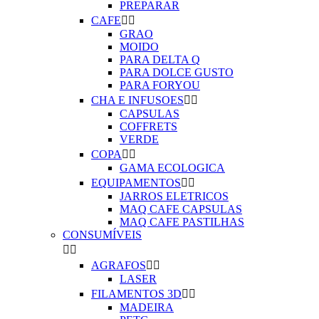
PREPARAR
CAFE


GRAO
MOIDO
PARA DELTA Q
PARA DOLCE GUSTO
PARA FORYOU
CHA E INFUSOES


CAPSULAS
COFFRETS
VERDE
COPA


GAMA ECOLOGICA
EQUIPAMENTOS


JARROS ELETRICOS
MAQ CAFE CAPSULAS
MAQ CAFE PASTILHAS
CONSUMÍVEIS


AGRAFOS


LASER
FILAMENTOS 3D


MADEIRA