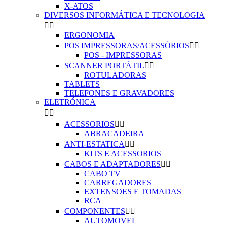
X-ATOS
DIVERSOS INFORMÁTICA E TECNOLOGIA


ERGONOMIA
POS IMPRESSORAS/ACESSÓRIOS


POS - IMPRESSORAS
SCANNER PORTÁTIL


ROTULADORAS
TABLETS
TELEFONES E GRAVADORES
ELETRÓNICA


ACESSORIOS


ABRACADEIRA
ANTI-ESTATICA


KITS E ACESSORIOS
CABOS E ADAPTADORES


CABO TV
CARREGADORES
EXTENSOES E TOMADAS
RCA
COMPONENTES


AUTOMOVEL