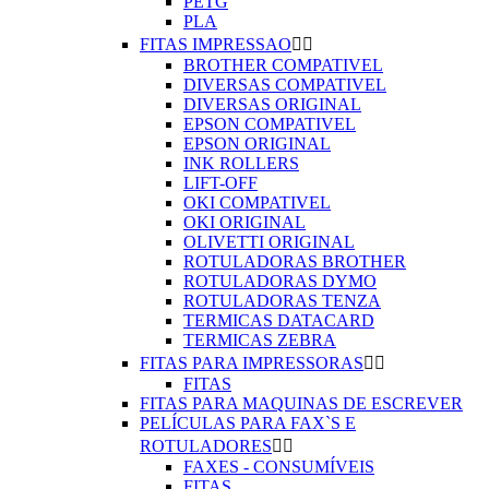
PETG
PLA
FITAS IMPRESSAO


BROTHER COMPATIVEL
DIVERSAS COMPATIVEL
DIVERSAS ORIGINAL
EPSON COMPATIVEL
EPSON ORIGINAL
INK ROLLERS
LIFT-OFF
OKI COMPATIVEL
OKI ORIGINAL
OLIVETTI ORIGINAL
ROTULADORAS BROTHER
ROTULADORAS DYMO
ROTULADORAS TENZA
TERMICAS DATACARD
TERMICAS ZEBRA
FITAS PARA IMPRESSORAS


FITAS
FITAS PARA MAQUINAS DE ESCREVER
PELÍCULAS PARA FAX`S E
ROTULADORES


FAXES - CONSUMÍVEIS
FITAS