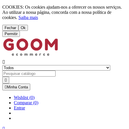
COOKIES: Os cookies ajudam-nos a oferecer os nossos serviços.
Ao utilizar a nossa página, concorda com a nossa política de
cookies.
Saiba mais
Fechar
Ok
Permitir



Minha Conta
Wishlist
(
0
)
Comparar
(0)
Entrar
