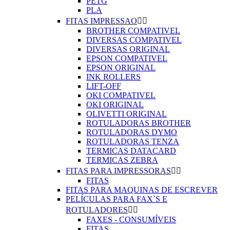
PETG
PLA
FITAS IMPRESSAO


BROTHER COMPATIVEL
DIVERSAS COMPATIVEL
DIVERSAS ORIGINAL
EPSON COMPATIVEL
EPSON ORIGINAL
INK ROLLERS
LIFT-OFF
OKI COMPATIVEL
OKI ORIGINAL
OLIVETTI ORIGINAL
ROTULADORAS BROTHER
ROTULADORAS DYMO
ROTULADORAS TENZA
TERMICAS DATACARD
TERMICAS ZEBRA
FITAS PARA IMPRESSORAS


FITAS
FITAS PARA MAQUINAS DE ESCREVER
PELÍCULAS PARA FAX`S E
ROTULADORES


FAXES - CONSUMÍVEIS
FITAS