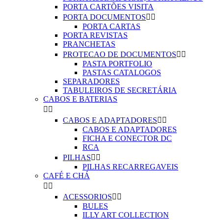
PORTA CARTÕES VISITA
PORTA DOCUMENTOS


PORTA CARTAS
PORTA REVISTAS
PRANCHETAS
PROTECAO DE DOCUMENTOS


PASTA PORTFOLIO
PASTAS CATALOGOS
SEPARADORES
TABULEIROS DE SECRETÁRIA
CABOS E BATERIAS


CABOS E ADAPTADORES


CABOS E ADAPTADORES
FICHA E CONECTOR DC
RCA
PILHAS


PILHAS RECARREGAVEIS
CAFÉ E CHÁ


ACESSORIOS


BULES
ILLY ART COLLECTION