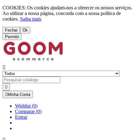
COOKIES: Os cookies ajudam-nos a oferecer os nossos serviços.
Ao utilizar a nossa página, concorda com a nossa política de
cookies.
Saiba mais
Fechar
Ok
Permitir



Minha Conta
Wishlist
(
0
)
Comparar
(0)
Entrar
