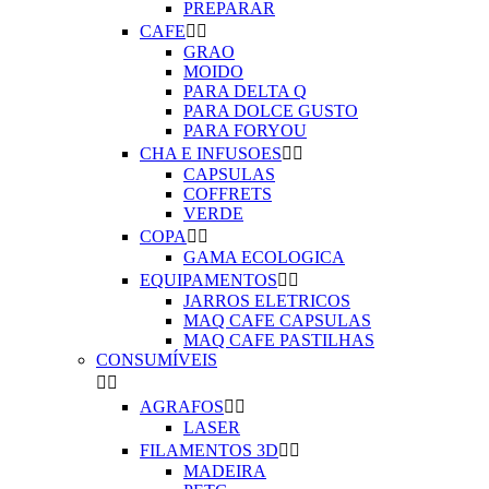
PREPARAR
CAFE


GRAO
MOIDO
PARA DELTA Q
PARA DOLCE GUSTO
PARA FORYOU
CHA E INFUSOES


CAPSULAS
COFFRETS
VERDE
COPA


GAMA ECOLOGICA
EQUIPAMENTOS


JARROS ELETRICOS
MAQ CAFE CAPSULAS
MAQ CAFE PASTILHAS
CONSUMÍVEIS


AGRAFOS


LASER
FILAMENTOS 3D


MADEIRA