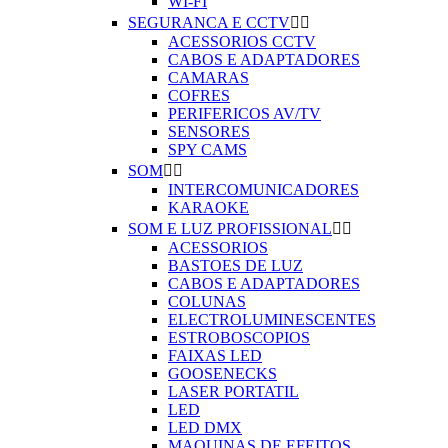
WI-FI
SEGURANCA E CCTV


ACESSORIOS CCTV
CABOS E ADAPTADORES
CAMARAS
COFRES
PERIFERICOS AV/TV
SENSORES
SPY CAMS
SOM


INTERCOMUNICADORES
KARAOKE
SOM E LUZ PROFISSIONAL


ACESSORIOS
BASTOES DE LUZ
CABOS E ADAPTADORES
COLUNAS
ELECTROLUMINESCENTES
ESTROBOSCOPIOS
FAIXAS LED
GOOSENECKS
LASER PORTATIL
LED
LED DMX
MAQUINAS DE EFEITOS