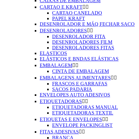
CAIXAS DE EMBALAGEM
CARTAO E KRAFT


CARTAO CANELADO
PAPEL KRAFT
DESENROLADOR E MÁQ FECHAR SACO
DESENROLADORES


DESENROLADOR FITA
DESENROLADORES FILM
DESENROLADORES FITAS
ELASTICOS
ELÁSTICOS E BNDAS ELÁSTICAS
EMBALAGEM


CINTA DE EMBALAGEM
EMBALAGENS ALIMENTARES


FRASCOS E GARRAFAS
SACOS PADARIA
ENVELOPES AUTO ADESIVOS
ETIQUETADORAS


ETIQUETADORAS MANUAL
ETIQUETADORAS TEXTIL
ETIQUETAS E ENVELOPES


ENVELOPE PACKINGLIST
FITAS ADESIVAS


BRANCA