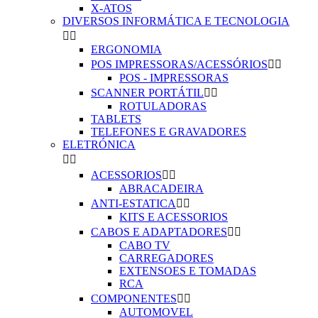
X-ATOS
DIVERSOS INFORMÁTICA E TECNOLOGIA


ERGONOMIA
POS IMPRESSORAS/ACESSÓRIOS


POS - IMPRESSORAS
SCANNER PORTÁTIL


ROTULADORAS
TABLETS
TELEFONES E GRAVADORES
ELETRÓNICA


ACESSORIOS


ABRACADEIRA
ANTI-ESTATICA


KITS E ACESSORIOS
CABOS E ADAPTADORES


CABO TV
CARREGADORES
EXTENSOES E TOMADAS
RCA
COMPONENTES


AUTOMOVEL