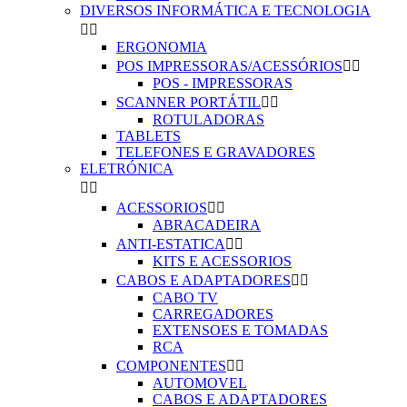
DIVERSOS INFORMÁTICA E TECNOLOGIA


ERGONOMIA
POS IMPRESSORAS/ACESSÓRIOS


POS - IMPRESSORAS
SCANNER PORTÁTIL


ROTULADORAS
TABLETS
TELEFONES E GRAVADORES
ELETRÓNICA


ACESSORIOS


ABRACADEIRA
ANTI-ESTATICA


KITS E ACESSORIOS
CABOS E ADAPTADORES


CABO TV
CARREGADORES
EXTENSOES E TOMADAS
RCA
COMPONENTES


AUTOMOVEL
CABOS E ADAPTADORES