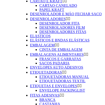
CARTAO E KRAFT


CARTAO CANELADO
PAPEL KRAFT
DESENROLADOR E MÁQ FECHAR SACO
DESENROLADORES


DESENROLADOR FITA
DESENROLADORES FILM
DESENROLADORES FITAS
ELASTICOS
ELÁSTICOS E BNDAS ELÁSTICAS
EMBALAGEM


CINTA DE EMBALAGEM
EMBALAGENS ALIMENTARES


FRASCOS E GARRAFAS
SACOS PADARIA
ENVELOPES AUTO ADESIVOS
ETIQUETADORAS


ETIQUETADORAS MANUAL
ETIQUETADORAS TEXTIL
ETIQUETAS E ENVELOPES


ENVELOPE PACKINGLIST
FITAS ADESIVAS


BRANCA
CASTANHA