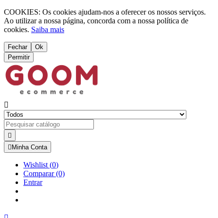
COOKIES: Os cookies ajudam-nos a oferecer os nossos serviços.
Ao utilizar a nossa página, concorda com a nossa política de
cookies.
Saiba mais
Fechar
Ok
Permitir



Minha Conta
Wishlist
(
0
)
Comparar
(0)
Entrar
