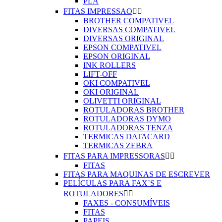
PLA
FITAS IMPRESSAO


BROTHER COMPATIVEL
DIVERSAS COMPATIVEL
DIVERSAS ORIGINAL
EPSON COMPATIVEL
EPSON ORIGINAL
INK ROLLERS
LIFT-OFF
OKI COMPATIVEL
OKI ORIGINAL
OLIVETTI ORIGINAL
ROTULADORAS BROTHER
ROTULADORAS DYMO
ROTULADORAS TENZA
TERMICAS DATACARD
TERMICAS ZEBRA
FITAS PARA IMPRESSORAS


FITAS
FITAS PARA MAQUINAS DE ESCREVER
PELÍCULAS PARA FAX`S E
ROTULADORES


FAXES - CONSUMÍVEIS
FITAS
PAPEIS