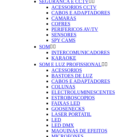
SEGURANCA E CCTV


ACESSORIOS CCTV
CABOS E ADAPTADORES
CAMARAS
COFRES
PERIFERICOS AV/TV
SENSORES
SPY CAMS
SOM


INTERCOMUNICADORES
KARAOKE
SOM E LUZ PROFISSIONAL


ACESSORIOS
BASTOES DE LUZ
CABOS E ADAPTADORES
COLUNAS
ELECTROLUMINESCENTES
ESTROBOSCOPIOS
FAIXAS LED
GOOSENECKS
LASER PORTATIL
LED
LED DMX
MAQUINAS DE EFEITOS
MICROFONES