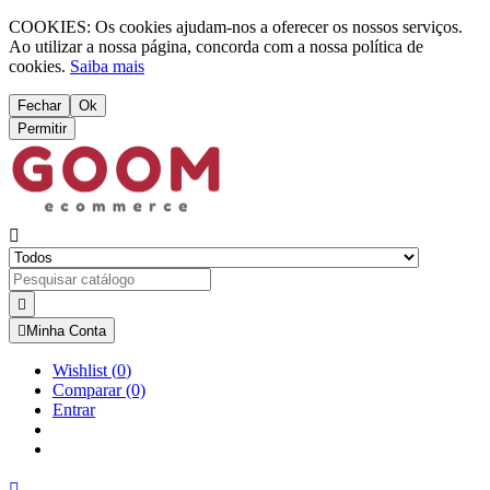
COOKIES: Os cookies ajudam-nos a oferecer os nossos serviços.
Ao utilizar a nossa página, concorda com a nossa política de
cookies.
Saiba mais
Fechar
Ok
Permitir



Minha Conta
Wishlist
(
0
)
Comparar
(0)
Entrar
