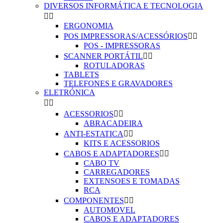
DIVERSOS INFORMÁTICA E TECNOLOGIA


ERGONOMIA
POS IMPRESSORAS/ACESSÓRIOS


POS - IMPRESSORAS
SCANNER PORTÁTIL


ROTULADORAS
TABLETS
TELEFONES E GRAVADORES
ELETRÓNICA


ACESSORIOS


ABRACADEIRA
ANTI-ESTATICA


KITS E ACESSORIOS
CABOS E ADAPTADORES


CABO TV
CARREGADORES
EXTENSOES E TOMADAS
RCA
COMPONENTES


AUTOMOVEL
CABOS E ADAPTADORES