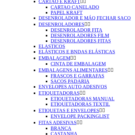
CARTAO E KRAFT


CARTAO CANELADO
PAPEL KRAFT
DESENROLADOR E MÁQ FECHAR SACO
DESENROLADORES


DESENROLADOR FITA
DESENROLADORES FILM
DESENROLADORES FITAS
ELASTICOS
ELÁSTICOS E BNDAS ELÁSTICAS
EMBALAGEM


CINTA DE EMBALAGEM
EMBALAGENS ALIMENTARES


FRASCOS E GARRAFAS
SACOS PADARIA
ENVELOPES AUTO ADESIVOS
ETIQUETADORAS


ETIQUETADORAS MANUAL
ETIQUETADORAS TEXTIL
ETIQUETAS E ENVELOPES


ENVELOPE PACKINGLIST
FITAS ADESIVAS


BRANCA
CASTANHA