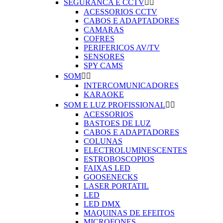
SEGURANCA E CCTV


ACESSORIOS CCTV
CABOS E ADAPTADORES
CAMARAS
COFRES
PERIFERICOS AV/TV
SENSORES
SPY CAMS
SOM


INTERCOMUNICADORES
KARAOKE
SOM E LUZ PROFISSIONAL


ACESSORIOS
BASTOES DE LUZ
CABOS E ADAPTADORES
COLUNAS
ELECTROLUMINESCENTES
ESTROBOSCOPIOS
FAIXAS LED
GOOSENECKS
LASER PORTATIL
LED
LED DMX
MAQUINAS DE EFEITOS
MICROFONES