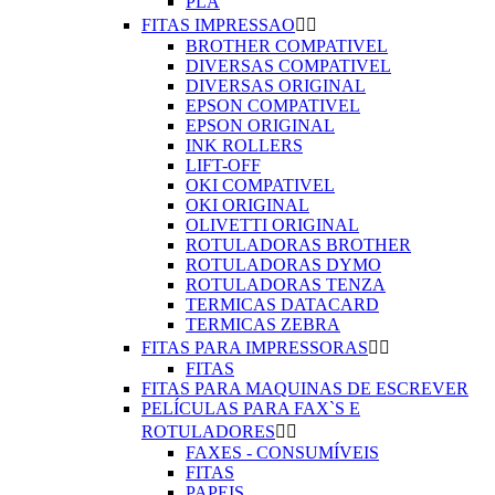
PLA
FITAS IMPRESSAO


BROTHER COMPATIVEL
DIVERSAS COMPATIVEL
DIVERSAS ORIGINAL
EPSON COMPATIVEL
EPSON ORIGINAL
INK ROLLERS
LIFT-OFF
OKI COMPATIVEL
OKI ORIGINAL
OLIVETTI ORIGINAL
ROTULADORAS BROTHER
ROTULADORAS DYMO
ROTULADORAS TENZA
TERMICAS DATACARD
TERMICAS ZEBRA
FITAS PARA IMPRESSORAS


FITAS
FITAS PARA MAQUINAS DE ESCREVER
PELÍCULAS PARA FAX`S E
ROTULADORES


FAXES - CONSUMÍVEIS
FITAS
PAPEIS