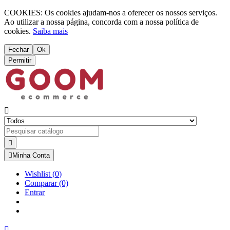
COOKIES: Os cookies ajudam-nos a oferecer os nossos serviços.
Ao utilizar a nossa página, concorda com a nossa política de
cookies.
Saiba mais
Fechar
Ok
Permitir



Minha Conta
Wishlist
(
0
)
Comparar
(0)
Entrar
