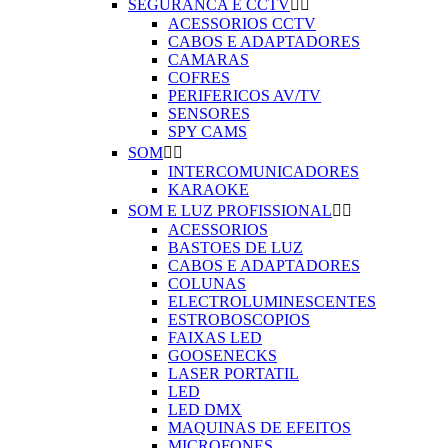
SEGURANCA E CCTV


ACESSORIOS CCTV
CABOS E ADAPTADORES
CAMARAS
COFRES
PERIFERICOS AV/TV
SENSORES
SPY CAMS
SOM


INTERCOMUNICADORES
KARAOKE
SOM E LUZ PROFISSIONAL


ACESSORIOS
BASTOES DE LUZ
CABOS E ADAPTADORES
COLUNAS
ELECTROLUMINESCENTES
ESTROBOSCOPIOS
FAIXAS LED
GOOSENECKS
LASER PORTATIL
LED
LED DMX
MAQUINAS DE EFEITOS
MICROFONES