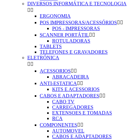
DIVERSOS INFORMÁTICA E TECNOLOGIA


ERGONOMIA
POS IMPRESSORAS/ACESSÓRIOS


POS - IMPRESSORAS
SCANNER PORTÁTIL


ROTULADORAS
TABLETS
TELEFONES E GRAVADORES
ELETRÓNICA


ACESSORIOS


ABRACADEIRA
ANTI-ESTATICA


KITS E ACESSORIOS
CABOS E ADAPTADORES


CABO TV
CARREGADORES
EXTENSOES E TOMADAS
RCA
COMPONENTES


AUTOMOVEL
CABOS E ADAPTADORES