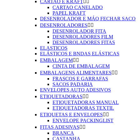
CARTAO E KRAFT


CARTAO CANELADO
PAPEL KRAFT
DESENROLADOR E MÁQ FECHAR SACO
DESENROLADORES


DESENROLADOR FITA
DESENROLADORES FILM
DESENROLADORES FITAS
ELASTICOS
ELÁSTICOS E BNDAS ELÁSTICAS
EMBALAGEM


CINTA DE EMBALAGEM
EMBALAGENS ALIMENTARES


FRASCOS E GARRAFAS
SACOS PADARIA
ENVELOPES AUTO ADESIVOS
ETIQUETADORAS


ETIQUETADORAS MANUAL
ETIQUETADORAS TEXTIL
ETIQUETAS E ENVELOPES


ENVELOPE PACKINGLIST
FITAS ADESIVAS


BRANCA
CASTANHA