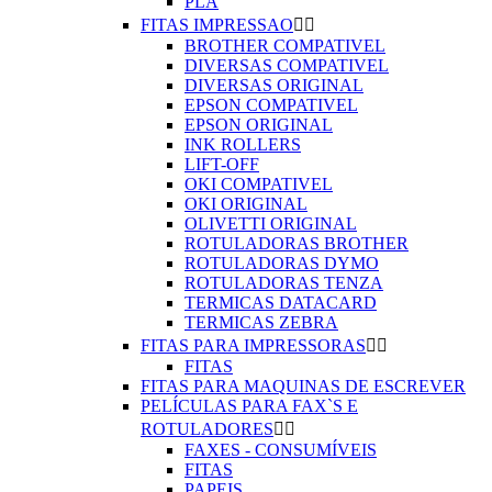
PLA
FITAS IMPRESSAO


BROTHER COMPATIVEL
DIVERSAS COMPATIVEL
DIVERSAS ORIGINAL
EPSON COMPATIVEL
EPSON ORIGINAL
INK ROLLERS
LIFT-OFF
OKI COMPATIVEL
OKI ORIGINAL
OLIVETTI ORIGINAL
ROTULADORAS BROTHER
ROTULADORAS DYMO
ROTULADORAS TENZA
TERMICAS DATACARD
TERMICAS ZEBRA
FITAS PARA IMPRESSORAS


FITAS
FITAS PARA MAQUINAS DE ESCREVER
PELÍCULAS PARA FAX`S E
ROTULADORES


FAXES - CONSUMÍVEIS
FITAS
PAPEIS