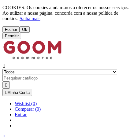
COOKIES: Os cookies ajudam-nos a oferecer os nossos serviços.
Ao utilizar a nossa página, concorda com a nossa política de
cookies.
Saiba mais
Fechar
Ok
Permitir



Minha Conta
Wishlist
(
0
)
Comparar
(0)
Entrar
