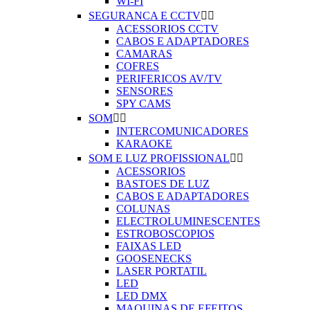
WI-FI
SEGURANCA E CCTV


ACESSORIOS CCTV
CABOS E ADAPTADORES
CAMARAS
COFRES
PERIFERICOS AV/TV
SENSORES
SPY CAMS
SOM


INTERCOMUNICADORES
KARAOKE
SOM E LUZ PROFISSIONAL


ACESSORIOS
BASTOES DE LUZ
CABOS E ADAPTADORES
COLUNAS
ELECTROLUMINESCENTES
ESTROBOSCOPIOS
FAIXAS LED
GOOSENECKS
LASER PORTATIL
LED
LED DMX
MAQUINAS DE EFEITOS