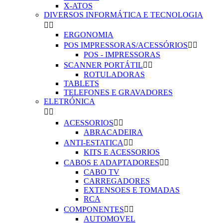
X-ATOS
DIVERSOS INFORMÁTICA E TECNOLOGIA


ERGONOMIA
POS IMPRESSORAS/ACESSÓRIOS


POS - IMPRESSORAS
SCANNER PORTÁTIL


ROTULADORAS
TABLETS
TELEFONES E GRAVADORES
ELETRÓNICA


ACESSORIOS


ABRACADEIRA
ANTI-ESTATICA


KITS E ACESSORIOS
CABOS E ADAPTADORES


CABO TV
CARREGADORES
EXTENSOES E TOMADAS
RCA
COMPONENTES


AUTOMOVEL