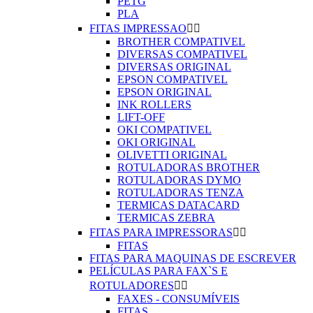
PETG
PLA
FITAS IMPRESSAO


BROTHER COMPATIVEL
DIVERSAS COMPATIVEL
DIVERSAS ORIGINAL
EPSON COMPATIVEL
EPSON ORIGINAL
INK ROLLERS
LIFT-OFF
OKI COMPATIVEL
OKI ORIGINAL
OLIVETTI ORIGINAL
ROTULADORAS BROTHER
ROTULADORAS DYMO
ROTULADORAS TENZA
TERMICAS DATACARD
TERMICAS ZEBRA
FITAS PARA IMPRESSORAS


FITAS
FITAS PARA MAQUINAS DE ESCREVER
PELÍCULAS PARA FAX`S E
ROTULADORES


FAXES - CONSUMÍVEIS
FITAS