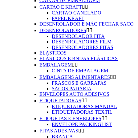
CAIXAS DE EMBALAGEM
CARTAO E KRAFT


CARTAO CANELADO
PAPEL KRAFT
DESENROLADOR E MÁQ FECHAR SACO
DESENROLADORES


DESENROLADOR FITA
DESENROLADORES FILM
DESENROLADORES FITAS
ELASTICOS
ELÁSTICOS E BNDAS ELÁSTICAS
EMBALAGEM


CINTA DE EMBALAGEM
EMBALAGENS ALIMENTARES


FRASCOS E GARRAFAS
SACOS PADARIA
ENVELOPES AUTO ADESIVOS
ETIQUETADORAS


ETIQUETADORAS MANUAL
ETIQUETADORAS TEXTIL
ETIQUETAS E ENVELOPES


ENVELOPE PACKINGLIST
FITAS ADESIVAS


BRANCA