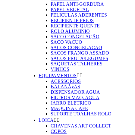
PAPEL ANTI-GORDURA
PAPEL VEGETAL
PELICULAS ADERENTES
RECIPIENTE FRIOS
RECIPIENTE QUENTE
ROLO ALUMINIO
SACO CONGELAÇÃO
SACO VACUO
SACOS CONGELACAO
SACOS FRANGO ASSADO
SACOS FRUTA/LEGUMES
SAQUETAS TALHERES
VINHOS
EQUIPAMENTOS


ACESSORIOS
BALANÃ§AS
DISPENSADOR AGUA
FILTROS MAQ. AGUA
JARRO ELETRICO
MAQUINA CAFE
SUPORTE TOALHAS ROLO
LOICA


CHAVENAS ART COLLECT
COPOS