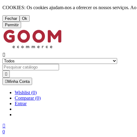
COOKIES: Os cookies ajudam-nos a oferecer os nossos serviços. Ao ut
Fechar
Ok
Permitir



Minha Conta
Wishlist
(
0
)
Comparar
(0)
Entrar

0