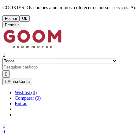
COOKIES: Os cookies ajudam-nos a oferecer os nossos serviços. Ao ut
Fechar
Ok
Permitir



Minha Conta
Wishlist
(
0
)
Comparar
(0)
Entrar

0