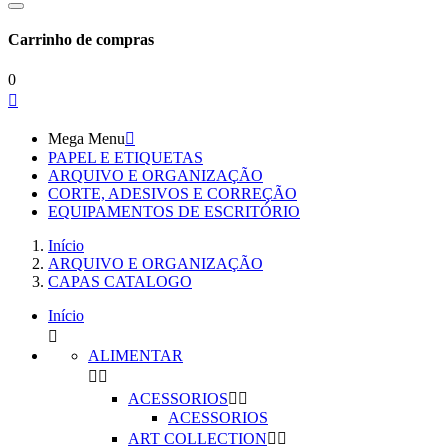
Carrinho de compras
0

Mega Menu

PAPEL E ETIQUETAS
ARQUIVO E ORGANIZAÇÃO
CORTE, ADESIVOS E CORREÇÃO
EQUIPAMENTOS DE ESCRITÓRIO
Início
ARQUIVO E ORGANIZAÇÃO
CAPAS CATALOGO
Início

ALIMENTAR


ACESSORIOS


ACESSORIOS
ART COLLECTION

