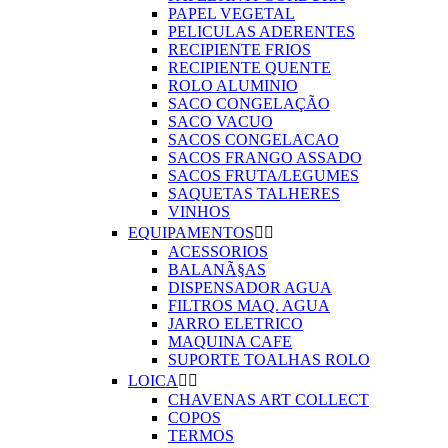
PAPEL VEGETAL
PELICULAS ADERENTES
RECIPIENTE FRIOS
RECIPIENTE QUENTE
ROLO ALUMINIO
SACO CONGELAÇÃO
SACO VACUO
SACOS CONGELACAO
SACOS FRANGO ASSADO
SACOS FRUTA/LEGUMES
SAQUETAS TALHERES
VINHOS
EQUIPAMENTOS


ACESSORIOS
BALANÃ§AS
DISPENSADOR AGUA
FILTROS MAQ. AGUA
JARRO ELETRICO
MAQUINA CAFE
SUPORTE TOALHAS ROLO
LOICA


CHAVENAS ART COLLECT
COPOS
TERMOS