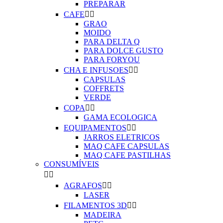
PREPARAR
CAFE


GRAO
MOIDO
PARA DELTA Q
PARA DOLCE GUSTO
PARA FORYOU
CHA E INFUSOES


CAPSULAS
COFFRETS
VERDE
COPA


GAMA ECOLOGICA
EQUIPAMENTOS


JARROS ELETRICOS
MAQ CAFE CAPSULAS
MAQ CAFE PASTILHAS
CONSUMÍVEIS


AGRAFOS


LASER
FILAMENTOS 3D


MADEIRA