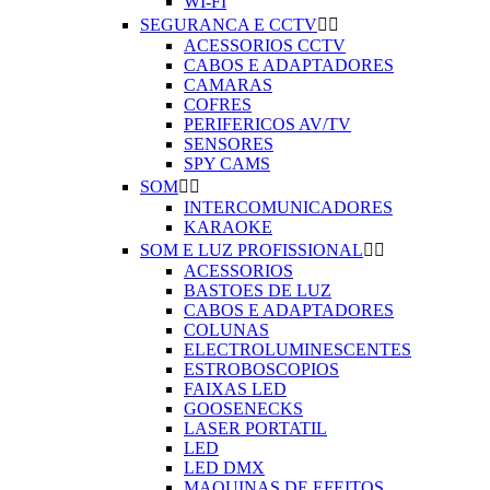
WI-FI
SEGURANCA E CCTV


ACESSORIOS CCTV
CABOS E ADAPTADORES
CAMARAS
COFRES
PERIFERICOS AV/TV
SENSORES
SPY CAMS
SOM


INTERCOMUNICADORES
KARAOKE
SOM E LUZ PROFISSIONAL


ACESSORIOS
BASTOES DE LUZ
CABOS E ADAPTADORES
COLUNAS
ELECTROLUMINESCENTES
ESTROBOSCOPIOS
FAIXAS LED
GOOSENECKS
LASER PORTATIL
LED
LED DMX
MAQUINAS DE EFEITOS