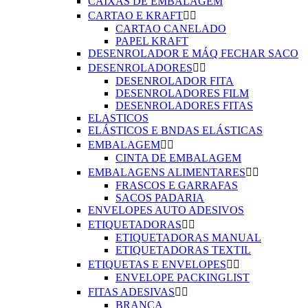
CAIXAS DE EMBALAGEM
CARTAO E KRAFT


CARTAO CANELADO
PAPEL KRAFT
DESENROLADOR E MÁQ FECHAR SACO
DESENROLADORES


DESENROLADOR FITA
DESENROLADORES FILM
DESENROLADORES FITAS
ELASTICOS
ELÁSTICOS E BNDAS ELÁSTICAS
EMBALAGEM


CINTA DE EMBALAGEM
EMBALAGENS ALIMENTARES


FRASCOS E GARRAFAS
SACOS PADARIA
ENVELOPES AUTO ADESIVOS
ETIQUETADORAS


ETIQUETADORAS MANUAL
ETIQUETADORAS TEXTIL
ETIQUETAS E ENVELOPES


ENVELOPE PACKINGLIST
FITAS ADESIVAS


BRANCA