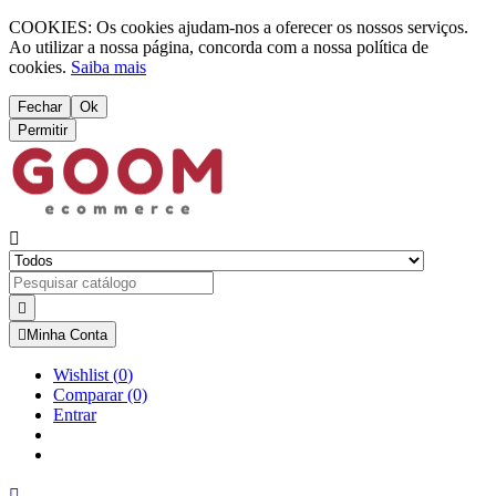
COOKIES: Os cookies ajudam-nos a oferecer os nossos serviços.
Ao utilizar a nossa página, concorda com a nossa política de
cookies.
Saiba mais
Fechar
Ok
Permitir



Minha Conta
Wishlist
(
0
)
Comparar
(0)
Entrar
