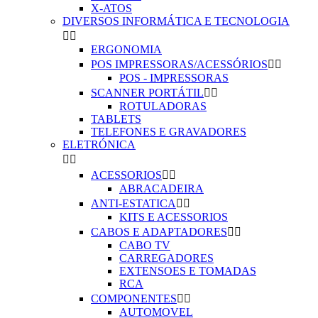
X-ATOS
DIVERSOS INFORMÁTICA E TECNOLOGIA


ERGONOMIA
POS IMPRESSORAS/ACESSÓRIOS


POS - IMPRESSORAS
SCANNER PORTÁTIL


ROTULADORAS
TABLETS
TELEFONES E GRAVADORES
ELETRÓNICA


ACESSORIOS


ABRACADEIRA
ANTI-ESTATICA


KITS E ACESSORIOS
CABOS E ADAPTADORES


CABO TV
CARREGADORES
EXTENSOES E TOMADAS
RCA
COMPONENTES


AUTOMOVEL