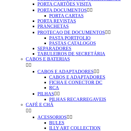
PORTA CARTÕES VISITA
PORTA DOCUMENTOS


PORTA CARTAS
PORTA REVISTAS
PRANCHETAS
PROTECAO DE DOCUMENTOS


PASTA PORTFOLIO
PASTAS CATALOGOS
SEPARADORES
TABULEIROS DE SECRETÁRIA
CABOS E BATERIAS


CABOS E ADAPTADORES


CABOS E ADAPTADORES
FICHA E CONECTOR DC
RCA
PILHAS


PILHAS RECARREGAVEIS
CAFÉ E CHÁ


ACESSORIOS


BULES
ILLY ART COLLECTION